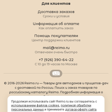
Для клиентов
Доставка заказов
Сроки и условия
Информация об оплате
Как оплатить заказ
Помощь покупателям
Центр поддержки клиентов
mail@reimo.ru
Отвечаем очень быстро
+7 (926) 390-64-22
С 10 до 19 часов по Москве
© 2016-2026 Reimo.ru — Товары для автодомов и прицепов-дач
с доставкой по России. Поиск и заказ товаров по
российскому каталогу Reimo. Подробная информация о
товарах Reimo на русском языке.
О Reimo
|
Популярные товары
|
Формальности
|
Продолжая использовать сайт Reimo.ru вы соглашаетесь с
Контакты
|
sitemap.xml
использованием файлов cookies
,
политикой обработки
персональных данных
и принимаете
договор-оферту сайта
.