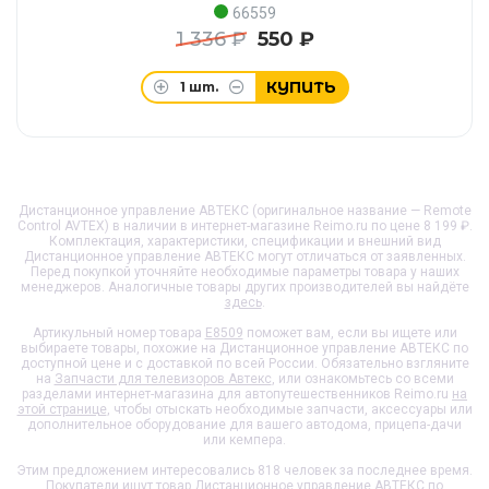
66559
1 336 ₽
550 ₽
КУПИТЬ
1
шт.
Дистанционное управление АВТЕКС (оригинальное название — Remote
Control AVTEX) в наличии в интернет-магазине Reimo.ru по цене 8 199 ₽.
Комплектация, характеристики, спецификации и внешний вид
Дистанционное управление АВТЕКС
могут отличаться от заявленных.
Перед покупкой уточняйте необходимые параметры товара у наших
менеджеров. Аналогичные товары других производителей вы найдёте
здесь
.
Артикульный номер товара
E8509
поможет вам, если вы ищете или
выбираете товары, похожие на
Дистанционное управление АВТЕКС
по
доступной цене и с доставкой по всей России. Обязательно взгляните
на
Запчасти для телевизоров Автекс
, или ознакомьтесь со всеми
разделами интернет-магазина для автопутешественников Reimo.ru
на
этой странице
, чтобы отыскать необходимые запчасти, аксессуары или
дополнительное оборудование для вашего автодома, прицепа-дачи
или кемпера.
Этим предложением интересовались 818 человек за последнее время.
Покупатели ищут товар
Дистанционное управление АВТЕКС
по