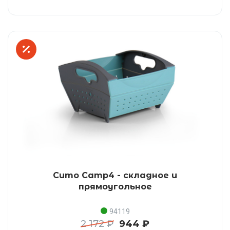
Сито Camp4 - складное и
прямоугольное
94119
2 172 ₽
944 ₽