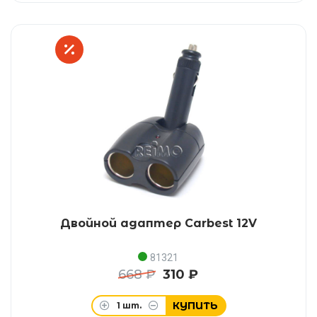
Двойной адаптер Carbest 12V
81321
668 ₽
310 ₽
КУПИТЬ
1
шт.