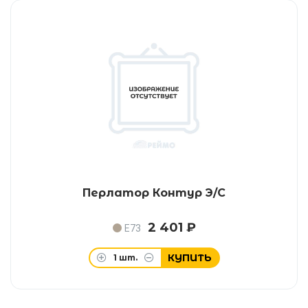
Перлатор Контур Э/С
2 401 ₽
E73
КУПИТЬ
1
шт.