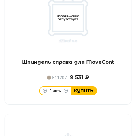
Шпиндель справа для MoveCont
9 531 ₽
E11207
КУПИТЬ
1
шт.