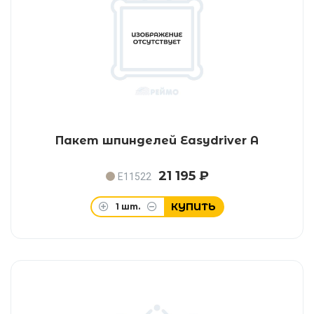
Пакет шпинделей Easydriver A
21 195 ₽
E11522
КУПИТЬ
1
шт.