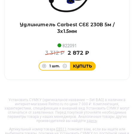
Удлинитель Carbest CEE 230В 5м /
3x1.5мм
822091
3 312 ₽
2 872 ₽
КУПИТЬ
1
шт.
Установить СУМКУ (оригинальное название — Set BAG) в наличии в
интернет-магазине Reimo.ru по цене 7 000 ₽. Комплектация,
характеристики, спецификации и внешний вид
Установить СУМКУ
могут
отличаться от заявленных. Перед покупкой уточняйте необходимые
параметры товара у наших менеджеров. Аналогичные товары других
производителей вы найдёте
здесь
.
Артикульный номер товара
E8511
поможет вам, если вы ищете или
выбираете товары, похожие на
Установить СУМКУ
по доступной цене и