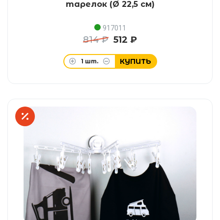
тарелок (Ø 22,5 см)
917011
814 ₽
512 ₽
КУПИТЬ
1
шт.