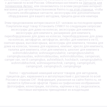
с доставкой по всей России. Обязательно взгляните на
Запчасти для
телевизоров Автекс
, или ознакомьтесь со всеми разделами интернет-
магазина для автопутешественников Reimo.ru
на этой странице
, чтобы
отыскать необходимые запчасти, аксессуары или дополнительное
оборудование для вашего автодома, прицепа-дачи или кемпера.
Этим предложением интересовался 621 человек за последнее время.
Покупатели ищут товар
Установить СУМКУ
по следующим запросам:
аксессуары для дома на колесах, аксессуары для кемпинга,
аксессуары для кемпинга, расширение для кемпинга,
переоборудование для дома на колесах, переоборудование для дома
на колесах, автофургон, автофургон, автобус для кемпинга vw t5,
скатная крыша, высокая крыша, аксессуары для кемпинга, техника для
дома на колесах, техника для каравана, кемпинг, кресло для кемпинга,
палатка для кемпинга, стол для кемпинга, шезлонг для кемпинга
wohnmobilzubehör, wohnwagenzubehör, campingbuszubehör,
campingbusausbau, wohnmobilausbau, wohnmobilumbau, campervan,
camper van, vw t5 campingbus, aufstelldach, hochdach, campingzubehör,
wohnmobiltechnik, wohnwagentechnik, camping, campingstuhl,
campingzelt, campingtisch, campingliege
Reimo — крупнейший немецкий каталог товаров для автодомов,
прицепов-дач, караванинга и автопутешествий с доставкой по всей
России и странам СНГ. Информация, указанная на сайте Reimo.ru, не
является публичной офертой. Права на графические изображения
(фотографии, иллюстрации, логотипы, картинки и пр.), видеозаписи,
текстовые материалы принадлежат их владельцам.