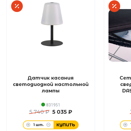
Датчик касания
Сет
светодиодной настольной
све
лампы
DA
831951
5 740 ₽
5 035 ₽
КУПИТЬ
1
шт.