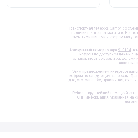
Транспортная тележка Camp4 со съемн
наличии в интернет-магазине Reimo.
съемными шинами и кофром
могут о
Артикульный номер товара
910194
пом
кофром
по доступной цене и с д
ознакомьтесь со всеми разделами 
аксессуар
Этим предложением интересовались 
кофром
по следующим запросам: Трансп
дно, это, одна, б/у, практичная, очень, 
Reimo — крупнейший немецкий катал
СНГ. Информация, указанная на с
логоти