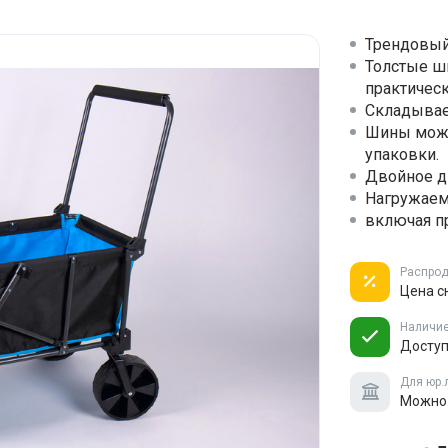
Трендовый
Толстые ш
практическ
Складывае
Шины можн
упаковки.
Двойное дн
Нагружаем
включая п
Распро
Цена с
Наличи
Доступ
Для юр.
Можно 