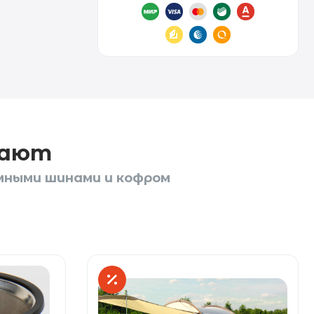
пают
мными шинами и кофром