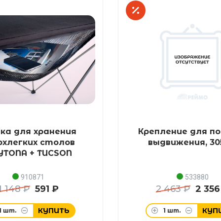
ка для хранения
Крепление для п
рхлегких столов
выдвижения, 3
YTONA + TUCSON
910871
533880
1 148 ₽
591 ₽
2 463 ₽
2 356
КУПИТЬ
КУП
1
шт.
1
шт.