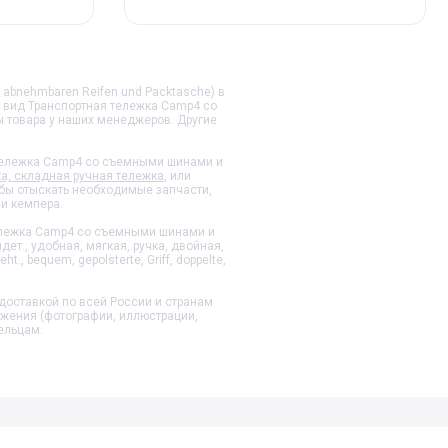
abnehmbaren Reifen und Packtasche) в
й вид
Транспортная тележка Camp4 со
ы товара у наших менеджеров. Другие
тележка Camp4 со съемными шинами и
а, складная ручная тележка
, или
обы отыскать необходимые запчасти,
и кемпера.
ележка Camp4 со съемными шинами и
ет., удобная, мягкая, ручка, двойная,
t., bequem, gepolsterte, Griff, doppelte,
доставкой по всей России и странам
ажения (фотографии, иллюстрации,
ельцам.