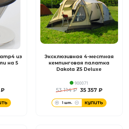
amp4 из
Эксклюзивная 4-местная
и на 5
кемпинговая палатка
Dakota Z5 Deluxe
900071
 ₽
53 114 ₽
35 357 ₽
ИТЬ
КУПИТЬ
1
шт.