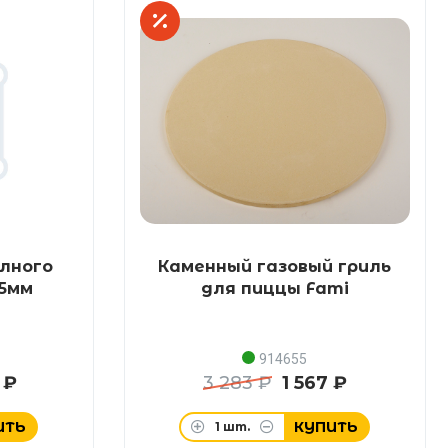
олного
Каменный газовый гриль
05мм
для пиццы Fami
914655
 ₽
3 283 ₽
1 567 ₽
ИТЬ
КУПИТЬ
1
шт.