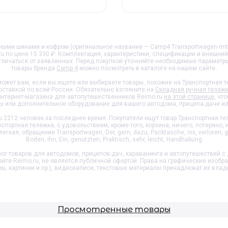
ыми шинами и кофром (оригинальное название — Camp4 Transportwagen mit 
ru по цене 15 330 ₽. Комплектация, характеристики, спецификации и внешни
тличаться от заявленных. Перед покупкой уточняйте необходимые параметр
товары бренда
Camp 4
можно посмотреть в каталоге на нашем сайте.
ожет вам, если вы ищете или выбираете товары, похожие на
Транспортная 
оставкой по всей России. Обязательно взгляните на
Складная ручная тележк
интернет-магазина для автопутешественников Reimo.ru
на этой странице
, чт
ы или дополнительное оборудование для вашего автодома, прицепа-дачи ил
2212 человек за последнее время. Покупатели ищут товар
Транспортная т
ортная тележка, с удовольствием, кроме того, корзина, ничего, потеряно, ид
легкая, обращение Transportwagen, Der, gern, dazu, Packtasche, nix, verloren, geh
Boden, ihn, Ein, genutzten, Praktisch, sehr, leicht, Handhabung
ог товаров для автодомов, прицепов-дач, караванинга и автопутешествий с 
айте Reimo.ru, не является публичной офертой. Права на графические изобр
пы, картинки и пр.), видеозаписи, текстовые материалы принадлежат их влад
Просмотренные товары