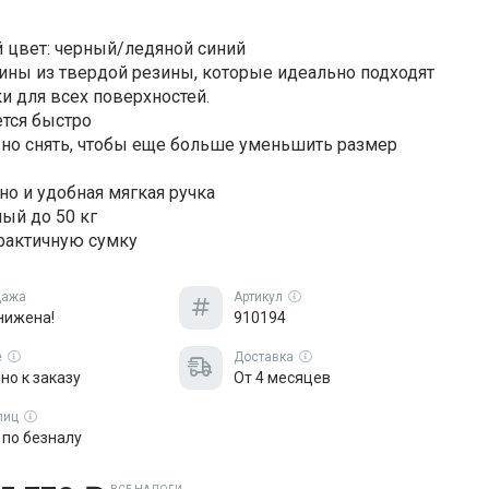
 цвет: черный/ледяной синий
ины из твердой резины, которые идеально подходят
и для всех поверхностей.
тся быстро
о снять, чтобы еще больше уменьшить размер
о и удобная мягкая ручка
ый до 50 кг
рактичную сумку
дажа
Артикул
нижена!
910194
е
Доставка
но к заказу
От 4 месяцев
лиц
по безналу