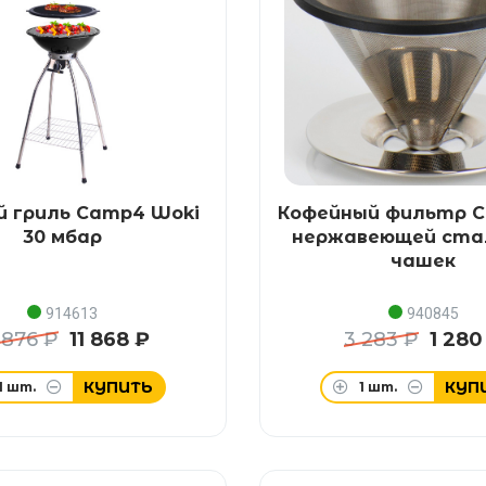
й гриль Camp4 Woki
Кофейный фильтр C
30 мбар
нержавеющей стал
чашек
914613
940845
 876 ₽
11 868 ₽
3 283 ₽
1 280
КУПИТЬ
КУП
1
шт.
1
шт.