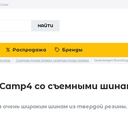
ссии
НАЙТИ
Распродажа
Бренды
ессуары
/
Складная ручная тележка, складная ручная тележка
/
Gepäckwagen/Strandbuggy
Camp4 со съемными шина
 очень широким шинам из твердой резины.