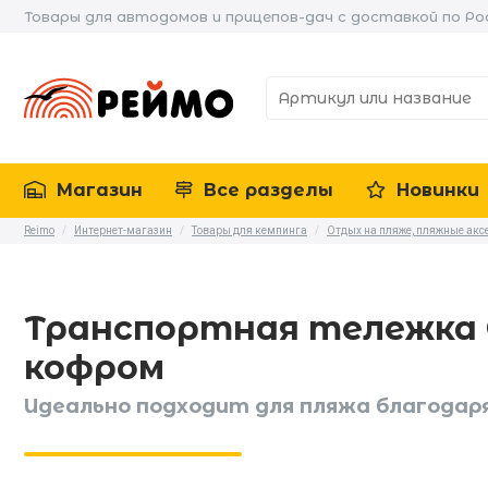
Товары для автодомов и прицепов-дач с доставкой по Ро
Магазин
Все разделы
Новинки
Reimo
/
Интернет-магазин
/
Товары для кемпинга
/
Отдых на пляже, пляжные акс
Транспортная тележка 
кофром
Идеально подходит для пляжа благодаря