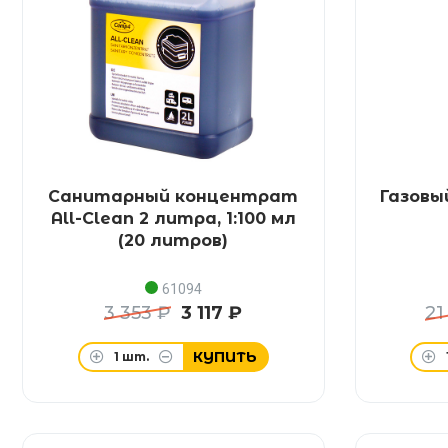
Санитарный концентрат
Газовы
All-Clean 2 литра, 1:100 мл
(20 литров)
61094
3 353 ₽
3 117 ₽
21
КУПИТЬ
1
шт.