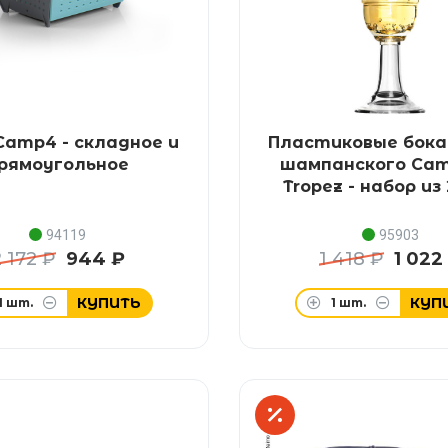
amp4 - складное и
Пластиковые бока
рямоугольное
шампанского Cam
Tropez - набор из
94119
95903
2 172 ₽
944 ₽
1 418 ₽
1 022
КУПИТЬ
КУП
1
шт.
1
шт.