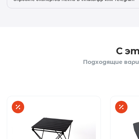
С э
Подходящие вари