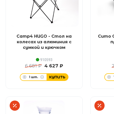
Camp4 HUGO - Стол на
Сито C
колесах из алюминия с
п
сумкой и крючком
910593
6 681 ₽
4 627 ₽
КУПИТЬ
1
шт.