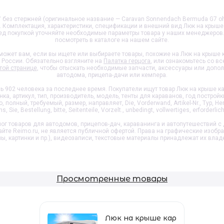
 без стержней (оригинальное название — Caravan Sonnendach Bermuda G7 ohn
₽. Комплектация, характеристики, спецификации и внешний вид
Люк на крыше
ред покупкой уточняйте необходимые параметры товара у наших менеджеров
посмотреть в каталоге на нашем сайте.
ожет вам, если вы ищете или выбираете товары, похожие на
Люк на крыше 
й России. Обязательно взгляните на
Палатка герцога
, или ознакомьтесь со в
той странице
, чтобы отыскать необходимые запчасти, аксессуары или допо
автодома, прицепа-дачи или кемпера.
 902 человека за последнее время. Покупатели ищут товар
Люк на крыше к
, артикул, тип, производитель, модель, тенты для караванов, год постройк
 полный, требуемый, размер, направляет, Die, Vorderwand, Artikel-Nr., Typ, Her
Sie, Bestellung, bitte, Seitenteile, Vorzelt., unbedingt, vollwertiges, erforderlic
ог товаров для автодомов, прицепов-дач, караванинга и автопутешествий с 
айте Reimo.ru, не является публичной офертой. Права на графические изобр
пы, картинки и пр.), видеозаписи, текстовые материалы принадлежат их влад
Просмотренные товары
Люк на крыше кар