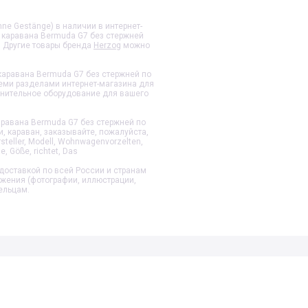
e Gestänge) в наличии в интернет-
 каравана Bermuda G7 без стержней
. Другие товары бренда
Herzog
можно
каравана Bermuda G7 без стержней
по
семи разделами интернет-магазина для
лнительное оборудование для вашего
аравана Bermuda G7 без стержней
по
и, караван, заказывайте, пожалуйста,
steller, Modell, Wohnwagenvorzelten,
he, Göße, richtet, Das
доставкой по всей России и странам
ажения (фотографии, иллюстрации,
ельцам.