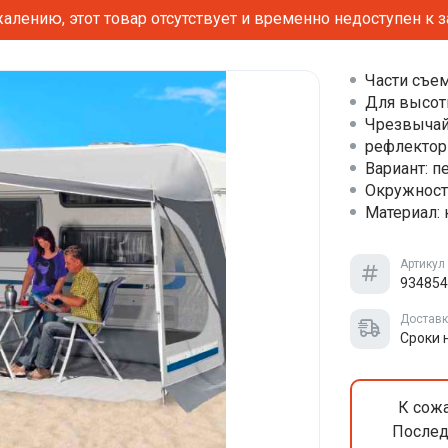
алению, этот товар отсутствует и временно недоступен к з
Части съе
Для высот
Чрезвычай
рефлектор
Вариант: п
Окружност
Материал: к
Артикул
934854
Достав
Сроки 
К сожа
Послед