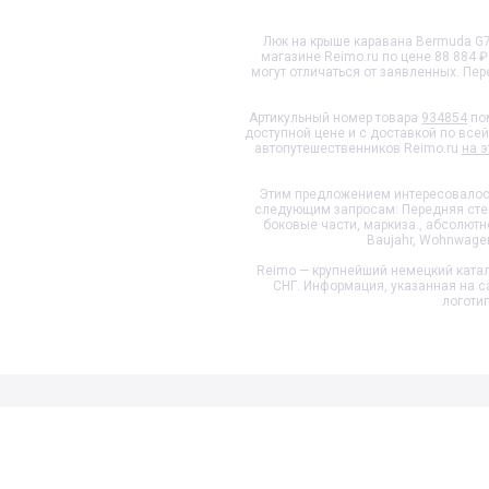
Люк на крыше каравана Bermuda G7
магазине Reimo.ru по цене 88 884 
могут отличаться от заявленных. Пе
Артикульный номер товара
934854
пом
доступной цене и с доставкой по все
автопутешественников Reimo.ru
на э
Этим предложением интересовалось
следующим запросам: Передняя стенка
боковые части, маркиза., абсолютно,
Baujahr, Wohnwagens, 
Reimo — крупнейший немецкий катал
СНГ. Информация, указанная на с
логоти