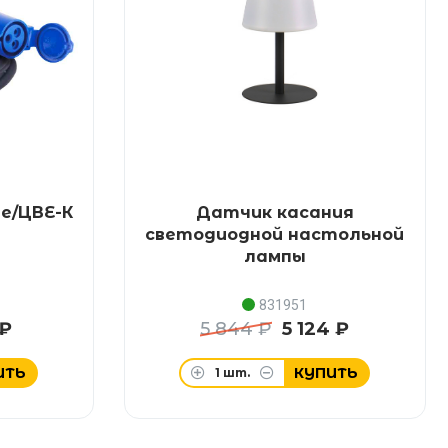
е/ЦВЕ-К
Датчик касания
светодиодной настольной
лампы
831951
 ₽
5 844 ₽
5 124 ₽
ИТЬ
КУПИТЬ
1
шт.