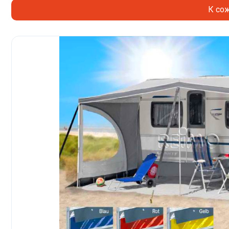
К сож