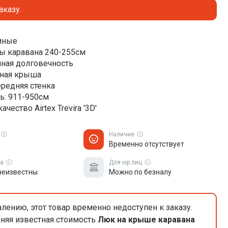
аказу.
мные
ы каравана 240-255см
ная долговечность
ная крыша
ередняя стенка
ь: 911-950см
ачество Airtex Trevira '3D'
Наличие
Временно отсутствует
ка
Для юр.лиц
неизвестны
Можно по безналу
лению, этот товар временно недоступен к заказу.
няя известная стоимость
Люк на крыше каравана