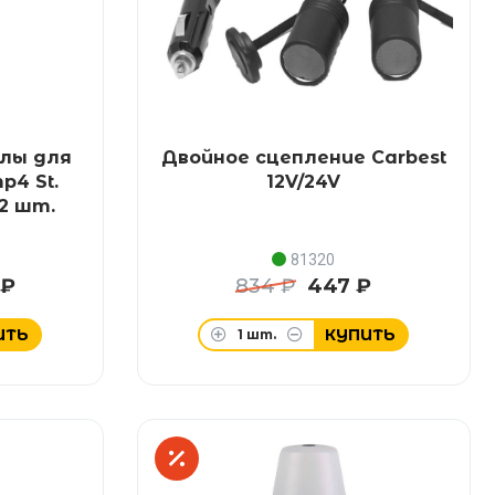
лы для
Двойное сцепление Carbest
p4 St.
12V/24V
 2 шт.
81320
 ₽
834 ₽
447 ₽
ИТЬ
КУПИТЬ
1
шт.