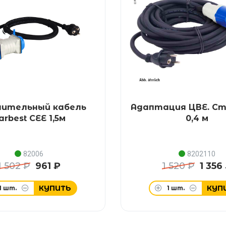
нительный кабель
Адаптация ЦВЕ. Ст
arbest CEE 1,5м
0,4 м
82006
8202110
1 502 ₽
961 ₽
1 520 ₽
1 356
КУПИТЬ
КУП
1
шт.
1
шт.