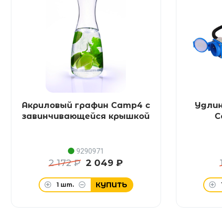
Акриловый графин Camp4 с
Удли
завинчивающейся крышкой
C
9290971
2 172 ₽
2 049 ₽
КУПИТЬ
1
шт.