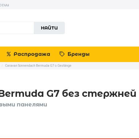
ссии
НАЙТИ
Распродажа
Бренды
/
Caravan Sonnendach Bermuda G7 o.Gestänge
Bermuda G7 без стержней
овыми панелями