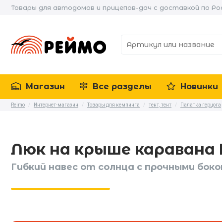
Товары для автодомов и прицепов-дач с доставкой по Ро
Магазин
Все разделы
Новинки
Reimo
/
Интернет-магазин
/
Товары для кемпинга
/
тент, тент
/
Палатка герцога
Люк на крыше каравана 
Гибкий навес от солнца с прочными бок