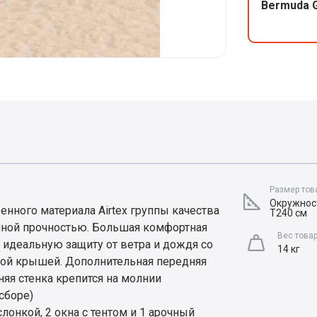
Bermuda 
Размер тов
Окружност
нного материала Airtex группы качества
Т240 см
йной прочностью. Большая комфортная
Вес това
 идеальную защиту от ветра и дождя со
14 кг
овой крышей. Дополнительная передняя
яя стенка крепится на молнии
сборе)
лонкой, 2 окна с тентом и 1 арочный