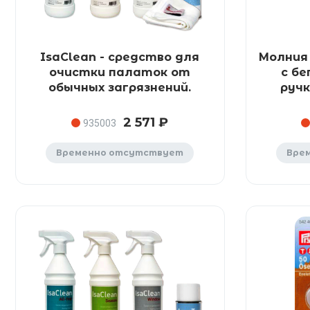
IsaClean - средство для
Молния
очистки палаток от
с бе
обычных загрязнений.
ручк
2 571 ₽
935003
Временно отсутствует
Вре