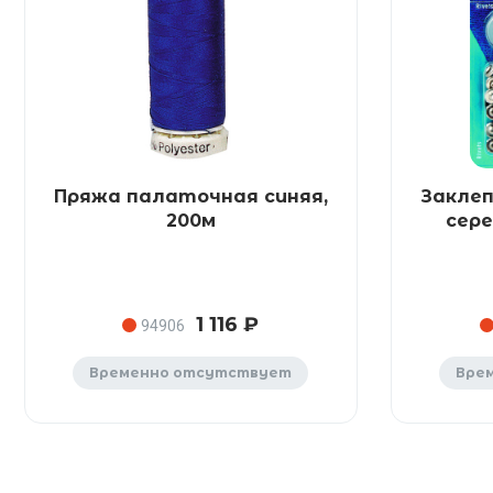
Пряжа палаточная синяя,
Закле
200м
сер
1 116 ₽
94906
Временно отсутствует
Вре