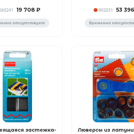
19 708 ₽
53 396
560241
902031
менно отсутствует
Временно отсутст
еящаяся застежка-
Люверсы из латуни,