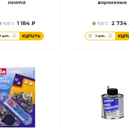
лента
вороненые
1 184 ₽
2 734
90813
90812
КУПИТЬ
КУП
1
шт.
1
шт.