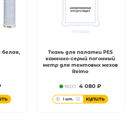
 белая,
Ткань для палатки PES
каменно-серый погонный
метр для тентовых мехов
Reimo
₽
4 080 ₽
90237
ИТЬ
КУПИТЬ
1
шт.