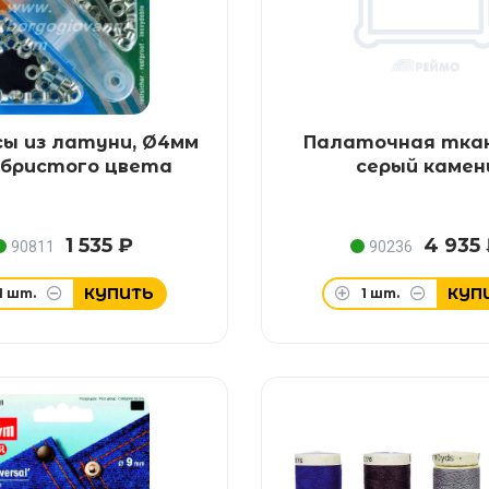
ы из латуни, Ø4мм
Палаточная ткан
ебристого цвета
серый камен
1 535 ₽
4 935
90811
90236
КУПИТЬ
КУП
1
шт.
1
шт.