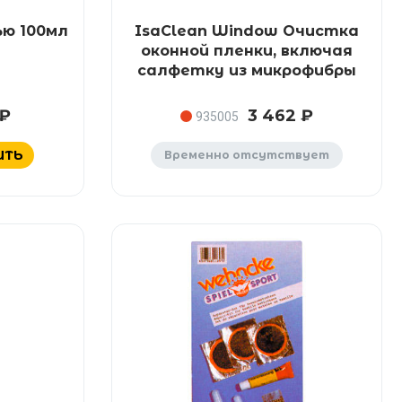
ью 100мл
IsaClean Window Очистка
оконной пленки, включая
салфетку из микрофибры
 ₽
3 462 ₽
935005
ИТЬ
Временно отсутствует