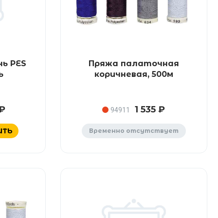
ь PES
Пряжа палаточная
ь
коричневая, 500м
 ₽
1 535 ₽
94911
ИТЬ
Временно отсутствует