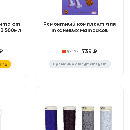
ента от
Ремонтный комплект для
й 500мл
тканевых матрасов
 ₽
739 ₽
93123
ИТЬ
Временно отсутствует