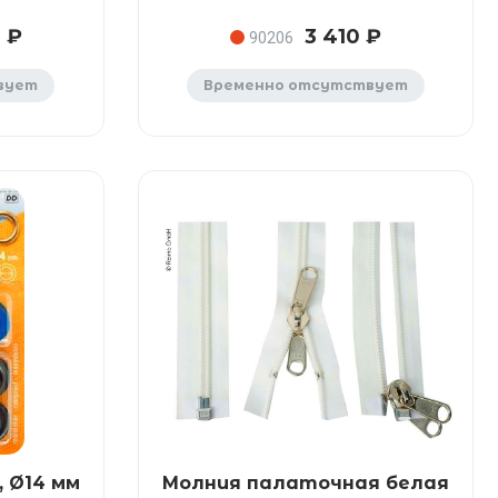
 ₽
3 410 ₽
90206
вует
Временно отсутствует
 Ø14 мм
Молния палаточная белая