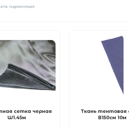
аток, гидроизоляция
тная сетка черная
Ткань тентовая 
W1.45м
B150см 10м