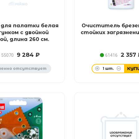
 для палатки белая
Очиститель брез
гунком с двойной
стойких загрязнени
ой, длина 260 см.
9 284 ₽
2 357
55070
61416
КУП
менно отсутствует
1
шт.