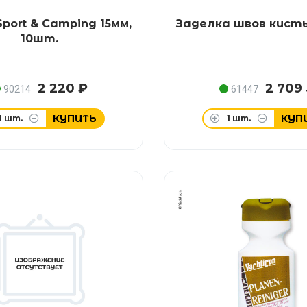
Sport & Camping 15мм,
Заделка швов кист
10шт.
2 220 ₽
2 709
90214
61447
КУПИТЬ
КУП
1
шт.
1
шт.