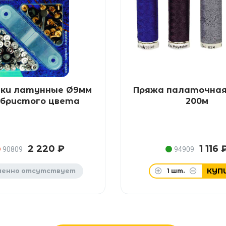
пки латунные Ø9мм
Пряжа палаточная
ебристого цвета
200м
2 220 ₽
1 116 
90809
94909
КУП
менно отсутствует
1
шт.