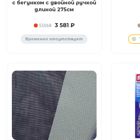
с бегунком с двойной ручкой
длиной 275см
3 581 ₽
55068
Временно отсутствует