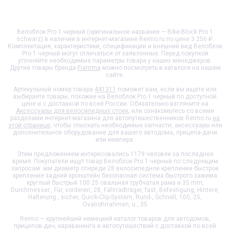
Велоблок Pro 1 черный (оригинальное название — Bike-Block Pro 1
schwarz) в наличии в интернет-магазине Reimo.ru по цене 3 256 ₽.
Комплектация, характеристики, спецификации и внешний вид
Велоблок
Pro 1 черный
могут отличаться от заявленных. Перед покупкой
уточняйте необходимые параметры товара у наших менеджеров.
Другие товары бренда
Fiamma
можно посмотреть в каталоге на нашем
сайте.
Артикульный номер товара
441311
поможет вам, если вы ищете или
выбираете товары, похожие на
Велоблок Pro 1 черный
по доступной
цене и с доставкой по всей России. Обязательно взгляните на
Аксессуары для велосипедных стоек
, или ознакомьтесь со всеми
разделами интернет-магазина для автопутешественников Reimo.ru
на
этой странице
, чтобы отыскать необходимые запчасти, аксессуары или
дополнительное оборудование для вашего автодома, прицепа-дачи
или кемпера.
Этим предложением интересовались 1179 человек за последнее
время. Покупатели ищут товар
Велоблок Pro 1 черный
по следующим
запросам: мм диаметр спереди 28 велосипедное крепление быстрое
крепление задний кронштейн безопасная система быстрого зажима
круглый быстрый 100 25 овальная трубчатая рама и 35 mm,
Durchmesser., Für, vorderen, 28, Fahrradträger, fast, Befestigung, Hintere,
Halterung., sicher, Quick-Clip-System, Rund-, Schnell, 100, 25,
Ovalrohrrahmen, u., 35
Reimo — крупнейший немецкий каталог товаров для автодомов,
прицепов-дач, караванинга и автопутешествий с доставкой по всей