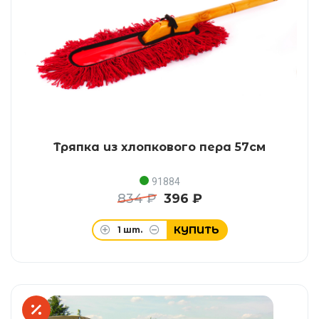
Тряпка из хлопкового пера 57см
91884
834 ₽
396 ₽
КУПИТЬ
1
шт.