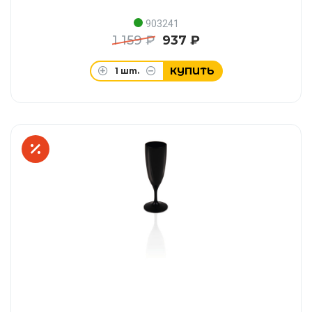
903241
1 159 ₽
937 ₽
КУПИТЬ
1
шт.