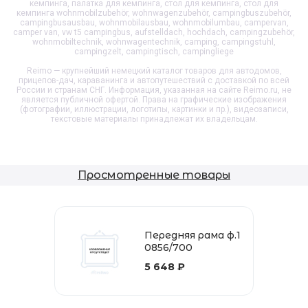
кемпинга, палатка для кемпинга, стол для кемпинга, стол для
кемпинга wohnmobilzubehör, wohnwagenzubehör, campingbuszubehör,
campingbusausbau, wohnmobilausbau, wohnmobilumbau, campervan,
camper van, vw t5 campingbus, aufstelldach, hochdach, campingzubehör,
wohnmobiltechnik, wohnwagentechnik, camping, campingstuhl,
campingzelt, campingtisch, campingliege
Reimo — крупнейший немецкий каталог товаров для автодомов,
прицепов-дач, караванинга и автопутешествий с доставкой по всей
России и странам СНГ. Информация, указанная на сайте Reimo.ru, не
является публичной офертой. Права на графические изображения
(фотографии, иллюстрации, логотипы, картинки и пр.), видеозаписи,
текстовые материалы принадлежат их владельцам.
Просмотренные товары
Передняя рама ф.1
0856/700
5 648 ₽