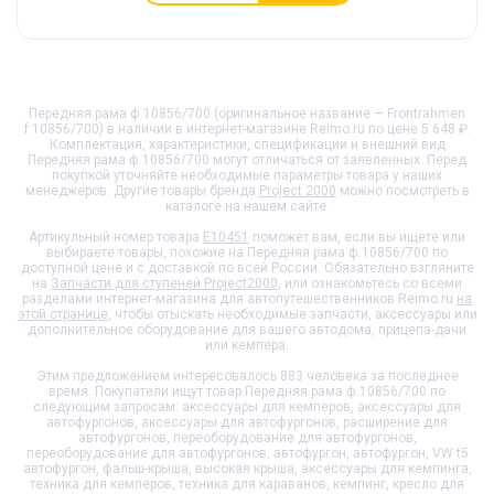
Передняя рама ф.10856/700 (оригинальное название — Frontrahmen
f.10856/700) в наличии в интернет-магазине Reimo.ru по цене 5 648 ₽.
Комплектация, характеристики, спецификации и внешний вид
Передняя рама ф.10856/700
могут отличаться от заявленных. Перед
покупкой уточняйте необходимые параметры товара у наших
менеджеров. Другие товары бренда
Project 2000
можно посмотреть в
каталоге на нашем сайте.
Артикульный номер товара
E10451
поможет вам, если вы ищете или
выбираете товары, похожие на
Передняя рама ф.10856/700
по
доступной цене и с доставкой по всей России. Обязательно взгляните
на
Запчасти для ступеней Project2000
, или ознакомьтесь со всеми
разделами интернет-магазина для автопутешественников Reimo.ru
на
этой странице
, чтобы отыскать необходимые запчасти, аксессуары или
дополнительное оборудование для вашего автодома, прицепа-дачи
или кемпера.
Этим предложением интересовалось 883 человека за последнее
время. Покупатели ищут товар
Передняя рама ф.10856/700
по
следующим запросам: аксессуары для кемперов, аксессуары для
автофургонов, аксессуары для автофургонов, расширение для
автофургонов, переоборудование для автофургонов,
переоборудование для автофургонов, автофургон, автофургон, VW t5
автофургон, фальш-крыша, высокая крыша, аксессуары для кемпинга,
техника для кемперов, техника для караванов, кемпинг, кресло для