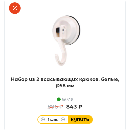
Набор из 2 всасывающих крюков, белые,
Ø58 мм
66518
896 ₽
843 ₽
КУПИТЬ
1
шт.