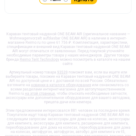
Караван тентовый надувной ONE BEAM AIR (оригинальное название —
Wohnwagenvorzelt aufblasbar ONE BEAM AIR) в наличии в интернет-
магазине Reimo.ru по цене 61 756 ₽. Комплектация, характеристики,
спецификации и внешний вид
Караван тентовый надувной ONE BEAM
AIR
могут отличаться от заявленных. Перед покупкой уточняйте
необходимые параметры товара у наших менеджеров. Другие товары
бренда
Reimo Tent Technology
можно посмотреть в каталоге на нашем
сайте.
Артикульный номер товара
93539
поможет вам, если вы ищете или
выбираете товары, похожие на
Караван тентовый надувной ONE BEAM
AIR
по доступной цене и с доставкой по всей России. Обязательно
взгляните на
новинки в каталоге оборудования
или ознакомьтесь со
всеми разделами интернет-магазина для автопутешественников
Reimo.ru
на этой странице
, чтобы отыскать необходимые запчасти,
аксессуары или дополнительное оборудование для вашего автодома,
прицепа-дачи или кемпера.
Этим предложением интересовался 881 человек за последнее время.
Покупатели ищут товар
Караван тентовый надувной ONE BEAM AIR
по
следующим запросам: аксессуары для дома на колесах, аксессуары
для кемпинга, аксессуары для кемпинга, расширение для кемпинга,
переоборудование для дома на колесах, переоборудование для дома
на колесах, автофургон, автофургон, автобус для кемпинга vw t5,
скатная крыша, высокая крыша, аксессуары для кемпинга, техника для