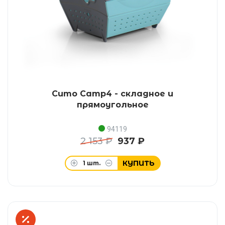
Сито Camp4 - складное и
прямоугольное
94119
2 153 ₽
937 ₽
КУПИТЬ
1
шт.