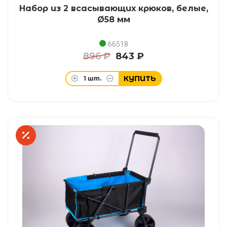
Набор из 2 всасывающих крюков, белые,
Ø58 мм
66518
896 ₽
843 ₽
КУПИТЬ
1
шт.