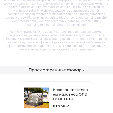
дома на колесах, техника для каравана, кемпинг, кресло для кемпинга,
палатка для кемпинга, стол для кемпинга, шезлонг для кемпинга
wohnmobilzubehör, wohnwagenzubehör, campingbuszubehör,
campingbusausbau, wohnmobilausbau, wohnmobilumbau, campervan,
camper van, vw t5 campingbus, aufstelldach, hochdach, campingzubehör,
wohnmobiltechnik, wohnwagentechnik, camping, campingstuhl,
campingzelt, campingtisch, campingliege
Reimo — крупнейший немецкий каталог товаров для автодомов,
прицепов-дач, караванинга и автопутешествий с доставкой по всей
России и странам СНГ. Информация, указанная на сайте Reimo.ru, не
является публичной офертой. Права на графические изображения
(фотографии, иллюстрации, логотипы, картинки и пр.), видеозаписи,
текстовые материалы принадлежат их владельцам.
Просмотренные товары
Караван тентов
ый надувной ONE
BEAM AIR
61 756 ₽