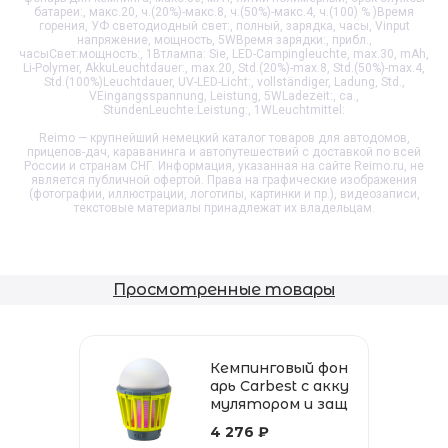
батареи:, макс.20, ч.(20%)-макс.8, ч.(50%)-макс.4, ч.(100) % )Время
горения, УФ светодиодный свет:, полный, зарядка, часы, Vinput
напряжение, мощность, 5WВремя зарядки:, прибл.,
часыСвет:мощность:, 1Втлампа: Sie, LED-Campingleuchte, max.30, mAh,
Li-Polymer, AkkuLeuchtdauer:, max.20, Std.(20%)-max.8, Std.(50%)-max.4,
Std.(100%)Leuchtdauer, UV-LED-Licht:, vollständiger, Ladung, Std.,
VEingangsspannung, Leistung, 5WLadezeit:, ca.,
StundenLeuchte:Leistung:, 1WLeuchtmittel:
Reimo — крупнейший немецкий каталог товаров для автодомов,
прицепов-дач, караванинга и автопутешествий с доставкой по всей
России и странам СНГ. Информация, указанная на сайте Reimo.ru, не
является публичной офертой. Права на графические изображения
(фотографии, иллюстрации, логотипы, картинки и пр.), видеозаписи,
текстовые материалы принадлежат их владельцам.
Просмотренные товары
Кемпинговый фон
арь Carbest с акку
мулятором и защ
итой от комаров
4 276 ₽