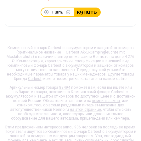
КУПИТЬ
1
шт.
Кемпинговый фонарь Carbest с аккумулятором и защитой от комаров
(оригинальное название — Carbest Akku-Campingleuchte mit
Moskitoschutz) в наличии в интернет-магазине Reimo.ru по цене 4 276
₽. Комплектация, характеристики, спецификации и внешний вид
Кемпинговый фонарь Carbest с аккумулятором и защитой от комаров
могут отличаться от заявленных. Перед покупкой уточняйте
необходимые параметры товара у наших менеджеров. Другие товары
бренда
Carbest
можно посмотреть в каталоге на нашем сайте.
Артикульный номер товара
83494
поможет вам, если вы ищете или
выбираете товары, похожие на
Кемпинговый фонарь Carbest с
аккумулятором и защитой от комаров
по доступной цене и с доставкой
по всей России. Обязательно взгляните на
кемпинг лампа
, или
ознакомьтесь со всеми разделами интернет-магазина для
автопутешественников Reimo.ru
на этой странице
, чтобы отыскать
необходимые запчасти, аксессуары или дополнительное
оборудование для вашего автодома, прицепа-дачи или кемпера.
Этим предложением интересовались 936 человек за последнее время.
Покупатели ищут товар
Кемпинговый фонарь Carbest с аккумулятором и
защитой от комаров
по следующим запросам: You, светодиодный
фонарь для кемпинга, макс.30, мАч, литий-полимерный, срок службы