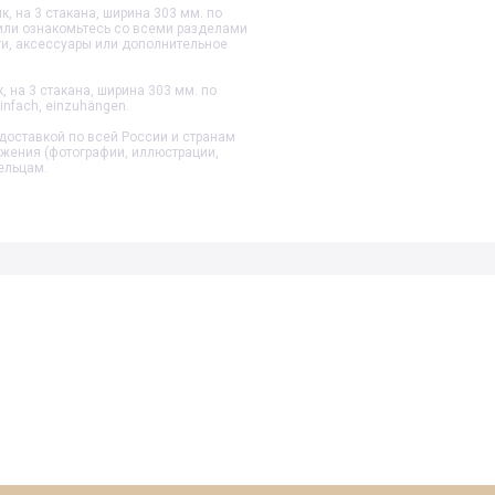
, на 3 стакана, ширина 303 мм.
по
 или ознакомьтесь со всеми разделами
ти, аксессуары или дополнительное
, на 3 стакана, ширина 303 мм.
по
infach, einzuhängen.
доставкой по всей России и странам
ажения (фотографии, иллюстрации,
ельцам.