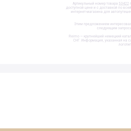
Артикульный номер товара
53422
п
доступной цене и с доставкой по все
интернет-магазина для автопутеше
Этим предложением интересовало
следующим запросам:
Reimo — крупнейший немецкий катал
СНГ. Информация, указанная на с
логоти