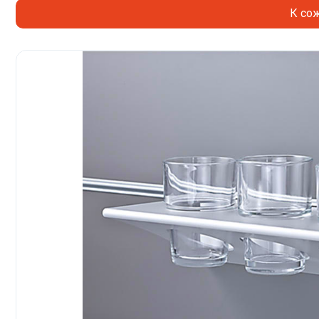
К сож