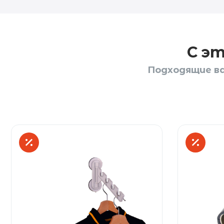
С э
Подходящие ва