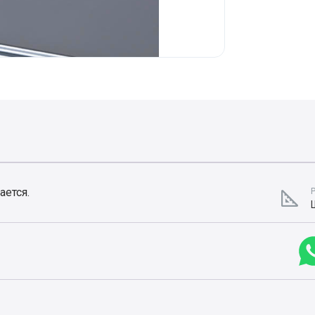
ается.
Р