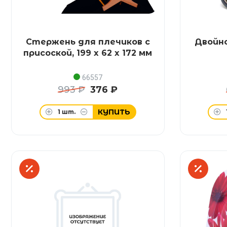
Стержень для плечиков с
Двойно
присоской, 199 x 62 x 172 мм
66557
993 ₽
376 ₽
КУПИТЬ
1
шт.