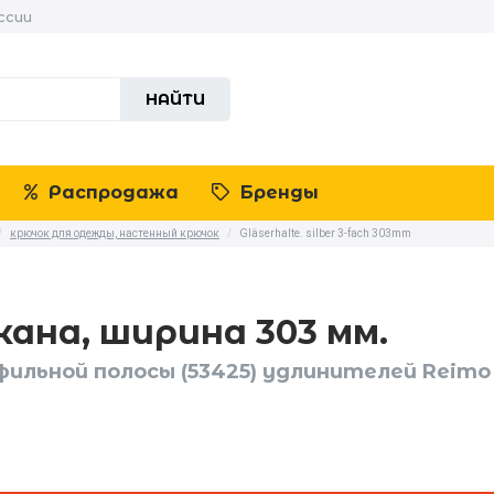
ссии
НАЙТИ
Распродажа
Бренды
/
крючок для одежды, настенный крючок
/
Gläserhalte. silber 3-fach 303mm
кана, ширина 303 мм.
ильной полосы (53425) удлинителей Reimo