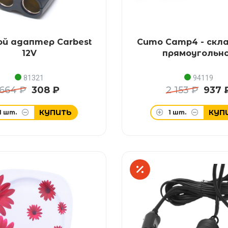
й адаптер Carbest
Сито Camp4 - скл
12V
прямоугольн
81321
94119
664 ₽
308 ₽
2 153 ₽
937 
КУПИТЬ
КУП
1
шт.
1
шт.