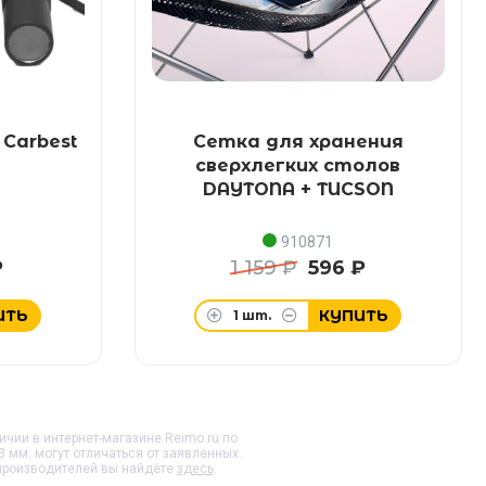
Carbest
Сетка для хранения
сверхлегких столов
DAYTONA + TUCSON
910871
₽
1 159 ₽
596 ₽
ИТЬ
КУПИТЬ
1
шт.
личии в интернет-магазине Reimo.ru по
3 мм.
могут отличаться от заявленных.
 производителей вы найдёте
здесь
.