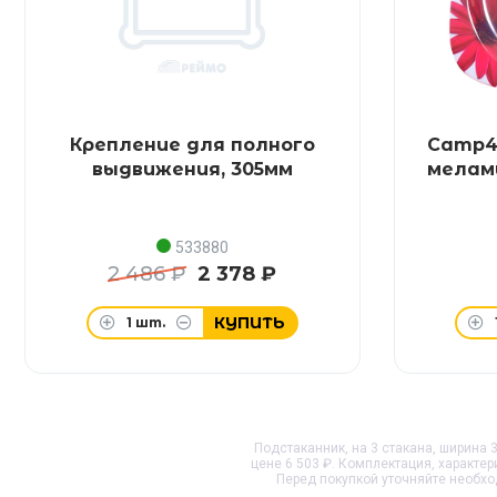
Крепление для полного
Camp4 
выдвижения, 305мм
мелам
533880
2 486 ₽
2 378 ₽
КУПИТЬ
1
шт.
Подстаканник, на 3 стакана, ширина 3
цене 6 503 ₽. Комплектация, характе
Перед покупкой уточняйте необх