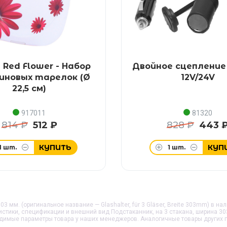
Red Flower - Набор
Двойное сцепление 
иновых тарелок (Ø
12V/24V
22,5 см)
917011
81320
814 ₽
512 ₽
828 ₽
443 
КУПИТЬ
КУП
1
шт.
1
шт.
03 мм. (оригинальное название — Glashalter, für 3 Gläser, Breite 303mm) в на
ристики, спецификации и внешний вид
Подстаканник, на 3 стакана, ширина 30
одимые параметры товара у наших менеджеров. Аналогичные товары других