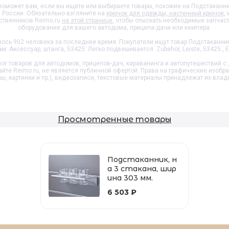
оможет вам, если вы ищете или выбираете товары, похожие на
Подстаканник
й России. Обязательно взгляните на
крючок для одежды, настенный крючок
,
ственников Reimo.ru
на этой странице
, чтобы отыскать необходимые запчас
оборудование для вашего автодома, прицепа-дачи или кемпера.
сь 902 человека за последнее время. Покупатели ищут товар
Подстаканник
 Аксессуар, штанга, 53425. Легко подвешивается. Zubehör, Leiste, 53425., E
ог товаров для автодомов, прицепов-дач, караванинга и автопутешествий с 
айте Reimo.ru, не является публичной офертой. Права на графические изобр
пы, картинки и пр.), видеозаписи, текстовые материалы принадлежат их влад
Просмотренные товары
Подстаканник, н
а 3 стакана, шир
ина 303 мм.
6 503 ₽