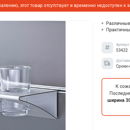
алению, этот товар отсутствует и временно недоступен к з
Различные
Практичны
Артикул
53422
Достав
Сроки 
К сожа
Последня
ширина 3