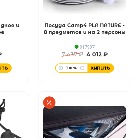
адное и
Посуда Camp4 PLA NATURE -
ое
8 предметов и на 2 персоны
917997
₽
7 437 ₽
4 012 ₽
ИТЬ
КУПИТЬ
1
шт.