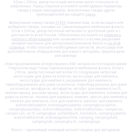
62см x 230см, декор песочный металлик
могут отличаться от
заявленных. Перед покупкой уточняйте необходимые параметры
товара у наших менеджеров. Аналогичные товары других
производителей вы найдёте
здесь
.
Артикульный номер товара
51922
поможет вам, если вы ищете или
выбираете товары, похожие на
Самоклеющаяся мебельная фольга,
62см x 230см, декор песочный металлик
по доступной цене и с
доставкой по всей России. Обязательно взгляните на
новинки в
каталоге оборудования
или ознакомьтесь со всеми разделами
интернет-магазина для автопутешественников Reimo.ru
на этой
странице
, чтобы отыскать необходимые запчасти, аксессуары или
дополнительное оборудование для вашего автодома, прицепа-дачи
или кемпера.
Этим предложением интересовались 840 человек за последнее время.
Покупатели ищут товар
Самоклеющаяся мебельная фольга, 62см x
230см, декор песочный металлик
по следующим запросам:
аксессуары для дома на колесах, аксессуары для кемпинга,
аксессуары для кемпинга, расширение для кемпинга,
переоборудование для дома на колесах, переоборудование для дома
на колесах, автофургон, автофургон, автобус для кемпинга vw t5,
скатная крыша, высокая крыша, аксессуары для кемпинга, техника для
дома на колесах, техника для каравана, кемпинг, кресло для кемпинга,
палатка для кемпинга, стол для кемпинга, шезлонг для кемпинга
wohnmobilzubehör, wohnwagenzubehör, campingbuszubehör,
campingbusausbau, wohnmobilausbau, wohnmobilumbau, campervan,
camper van, vw t5 campingbus, aufstelldach, hochdach, campingzubehör,
wohnmobiltechnik, wohnwagentechnik, camping, campingstuhl,
campingzelt, campingtisch, campingliege
Reimo — крупнейший немецкий каталог товаров для автодомов,