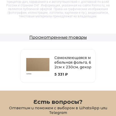
прицепов-дач, караванинга и автопутешествий с доставкой по всей
России и странам СНГ. Информация, указанная на сайте Reimo.ru, не
является публичной офертой. Права на графические изображения
(фотографии, иллюстрации, логотипы, картинки и пр.), видеозаписи,
текстовые материалы принадлежат их владельцам.
Просмотренные товары
Самоклеющаяся м
ебельная фольга, 6
2см x 230см, декор
песочный металл
5 331 ₽
ик
Есть вопросы?
Ответим и поможем с выбором в WhatsApp или
Telegram