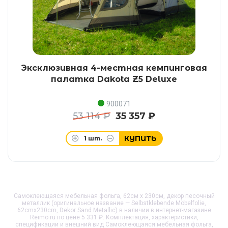
Эксклюзивная 4-местная кемпинговая
палатка Dakota Z5 Deluxe
900071
53 114 ₽
35 357 ₽
КУПИТЬ
1
шт.
Самоклеющаяся мебельная фольга, 62см x 230см, декор песочный
металлик (оригинальное название — Selbstklebende Möbelfolie,
62cmx230cm, Dekor Sand Metallic) в наличии в интернет-магазине
Reimo.ru по цене 5 331 ₽. Комплектация, характеристики,
спецификации и внешний вид
Самоклеющаяся мебельная фольга,