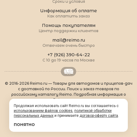
Сроки и условия
Информация об оплате
Как оплатить заказ
Помощь покупателям
Центр поддержки клиентов
mail@reimo.ru
Отвечаем очень быстро
+7 (926) 390-64-22
С 10 до 19 часов по Москве
© 2016-2026 Reimo.ru — Товары для автодомов и прицепов-дач
с доставкой по России. Поиск и заказ товаров по
российскому каталогу Reimo. Подробная информация о
товарах Reimo на русском языке.
О Reimo
|
Популярные товары
|
Формальности
|
Продолжая использовать сайт Reimo.ru вы соглашаетесь с
Контакты
|
sitemap.xml
использованием файлов cookies
,
политикой обработки
персональных данных
и принимаете
договор-оферту сайта
.
ПОНЯТНО