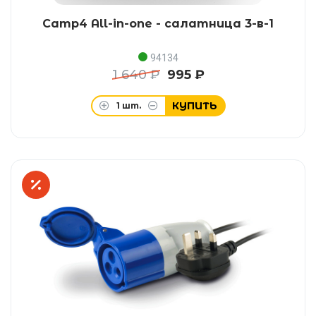
Camp4 All-in-one - салатница 3-в-1
94134
1 640 ₽
995 ₽
КУПИТЬ
1
шт.