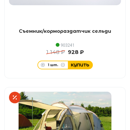
Съемник/кормораздатчик сельди
903241
1 148 ₽
928 ₽
КУПИТЬ
1
шт.