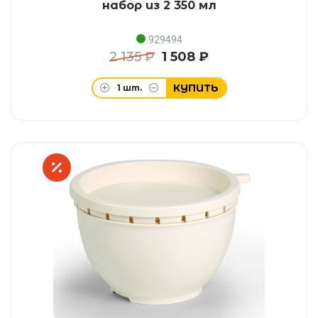
набор из 2 350 мл
929494
2 135 ₽
1 508 ₽
КУПИТЬ
1
шт.