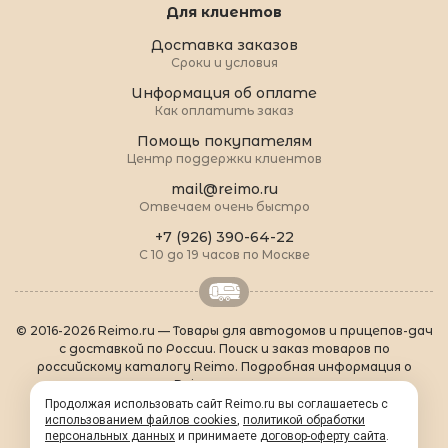
Для клиентов
Доставка заказов
Сроки и условия
Информация об оплате
Как оплатить заказ
Помощь покупателям
Центр поддержки клиентов
mail@reimo.ru
Отвечаем очень быстро
+7 (926) 390-64-22
С 10 до 19 часов по Москве
© 2016-2026 Reimo.ru — Товары для автодомов и прицепов-дач
с доставкой по России. Поиск и заказ товаров по
российскому каталогу Reimo. Подробная информация о
товарах Reimo на русском языке.
О Reimo
|
Популярные товары
|
Формальности
|
Продолжая использовать сайт Reimo.ru вы соглашаетесь с
использованием файлов cookies
Контакты
|
sitemap.xml
,
политикой обработки
персональных данных
и принимаете
договор-оферту сайта
.