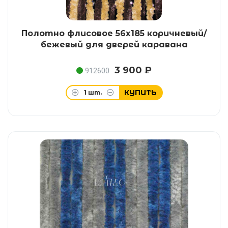
Полотно флисовое 56x185 коричневый/
бежевый для дверей каравана
3 900 ₽
912600
КУПИТЬ
1
шт.