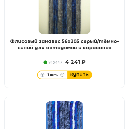
Флисовый занавес 56x205 серый/тёмно-
синий для автодомов и караванов
4 241 ₽
912447
КУПИТЬ
1
шт.