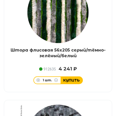
Штора флисовая 56x205 серый/тёмно-
зелёный/белый
4 241 ₽
912635
КУПИТЬ
1
шт.