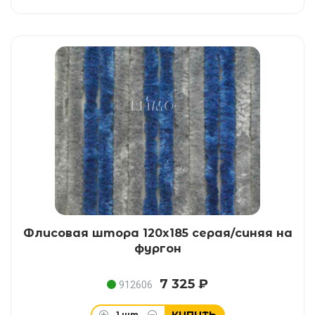
Флисовая штора 120x185 серая/синяя на
фургон
7 325 ₽
912606
1
шт.