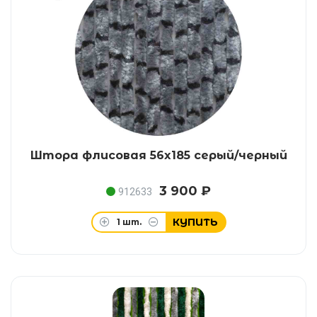
Штора флисовая 56x185 серый/черный
3 900 ₽
912633
КУПИТЬ
1
шт.