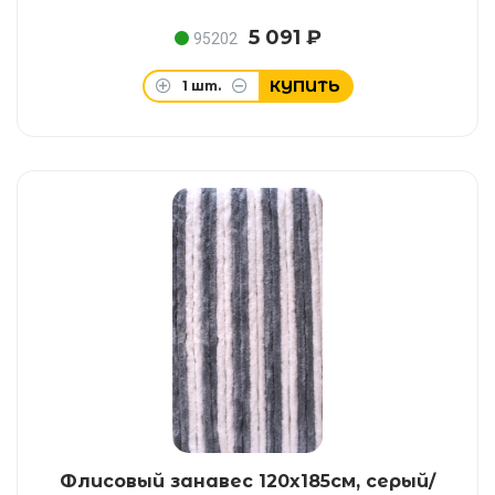
5 091 ₽
95202
КУПИТЬ
1
шт.
Флисовый занавес 120x185см, серый/