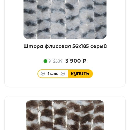
Штора флисовая 56х185 серый
3 900 ₽
912639
КУПИТЬ
1
шт.