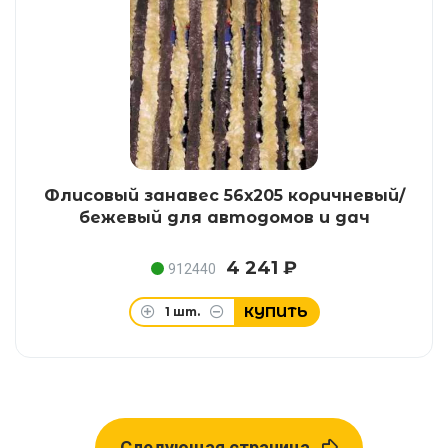
Флисовый занавес 56х205 коричневый/
бежевый для автодомов и дач
4 241 ₽
912440
КУПИТЬ
1
шт.
Следующая страница