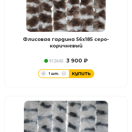
Флисовая гардина 56х185 серо-
коричневый
3 900 ₽
912640
КУПИТЬ
1
шт.