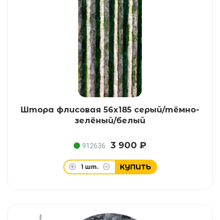
Штора флисовая 56x185 серый/тёмно-
зелёный/белый
3 900 ₽
912636
КУПИТЬ
1
шт.