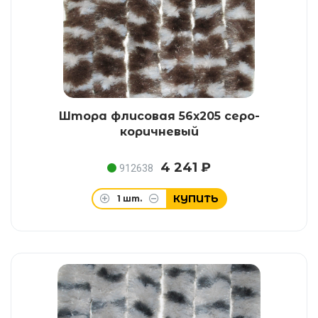
Штора флисовая 56х205 серо-
коричневый
4 241 ₽
912638
КУПИТЬ
1
шт.