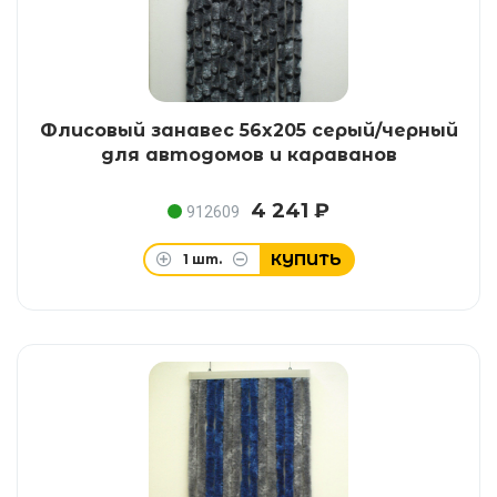
Флисовый занавес 56x205 серый/черный
для автодомов и караванов
4 241 ₽
912609
КУПИТЬ
1
шт.