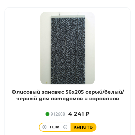
Флисовый занавес 56x205 серый/белый/
черный для автодомов и караванов
4 241 ₽
912608
КУПИТЬ
1
шт.