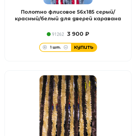
Полотно флисовое 56x185 серый/
красный/белый для дверей каравана
3 900 ₽
91262
КУПИТЬ
1
шт.