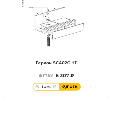
Геркон SC402C HT
6 307 ₽
E7408
КУПИТЬ
1
шт.