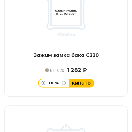
Зажим замка бака C220
1 282 ₽
E11620
КУПИТЬ
1
шт.