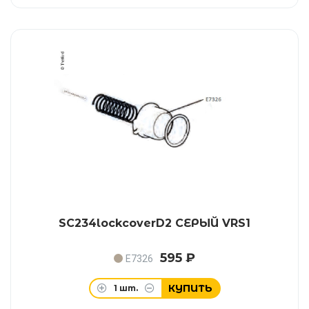
SC234lockcoverD2 СЕРЫЙ VRS1
595 ₽
E7326
КУПИТЬ
1
шт.