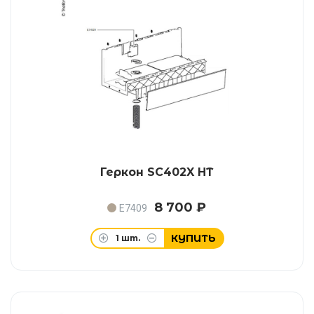
Геркон SC402X HT
8 700 ₽
E7409
КУПИТЬ
1
шт.