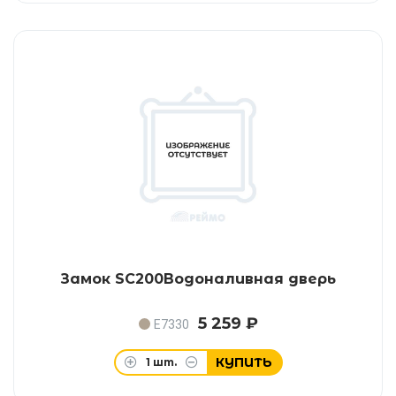
Замок SC200Водоналивная дверь
5 259 ₽
E7330
КУПИТЬ
1
шт.