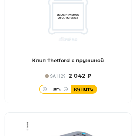
Клип Thetford с пружиной
2 042 ₽
SA1129
КУПИТЬ
1
шт.