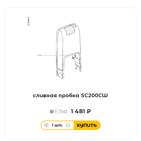
сливная пробка SC200CW
1 481 ₽
E7340
КУПИТЬ
1
шт.