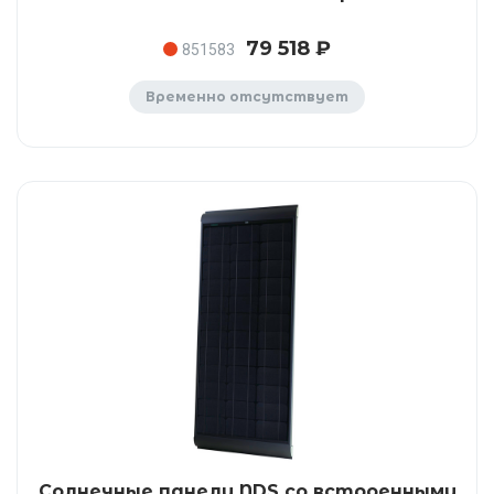
79 518 ₽
851583
Временно отсутствует
Солнечные панели NDS со встроенными