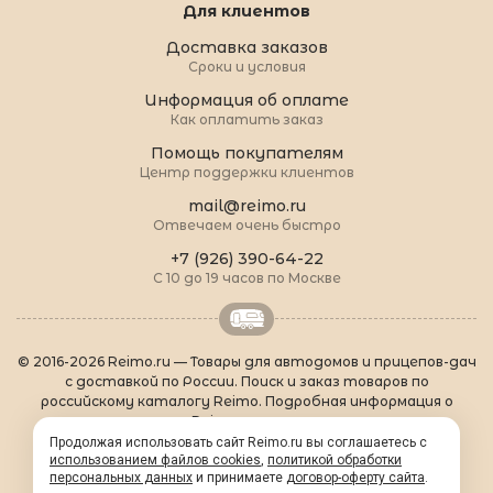
Для клиентов
Доставка заказов
Сроки и условия
Информация об оплате
Как оплатить заказ
Помощь покупателям
Центр поддержки клиентов
mail@reimo.ru
Отвечаем очень быстро
+7 (926) 390-64-22
С 10 до 19 часов по Москве
© 2016-2026 Reimo.ru — Товары для автодомов и прицепов-дач
с доставкой по России. Поиск и заказ товаров по
российскому каталогу Reimo. Подробная информация о
товарах Reimo на русском языке.
О Reimo
|
Популярные товары
|
Формальности
|
Продолжая использовать сайт Reimo.ru вы соглашаетесь с
использованием файлов cookies
Контакты
|
sitemap.xml
,
политикой обработки
персональных данных
и принимаете
договор-оферту сайта
.