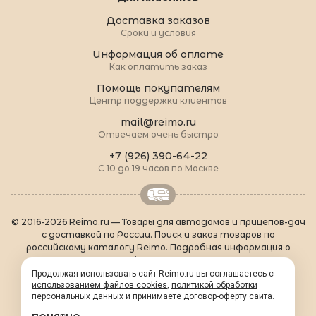
Доставка заказов
Сроки и условия
Информация об оплате
Как оплатить заказ
Помощь покупателям
Центр поддержки клиентов
mail@reimo.ru
Отвечаем очень быстро
+7 (926) 390-64-22
С 10 до 19 часов по Москве
© 2016-2026 Reimo.ru — Товары для автодомов и прицепов-дач
с доставкой по России. Поиск и заказ товаров по
российскому каталогу Reimo. Подробная информация о
товарах Reimo на русском языке.
О Reimo
|
Популярные товары
|
Формальности
|
Продолжая использовать сайт Reimo.ru вы соглашаетесь с
использованием файлов cookies
Контакты
|
sitemap.xml
,
политикой обработки
персональных данных
и принимаете
договор-оферту сайта
.