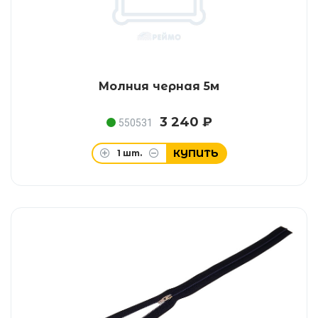
Молния черная 5м
3 240 ₽
550531
КУПИТЬ
1
шт.