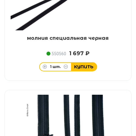
молния специальная черная
1 697 ₽
550560
КУПИТЬ
1
шт.