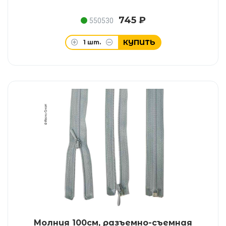
745 ₽
550530
КУПИТЬ
1
шт.
Молния 100см, разъемно-съемная