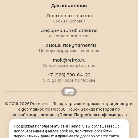
Для клиентов
Доставка заказов
Сроки и условия
Информация об оплате
Как оплатить заказ
Помощь покупателям
Центр поддержки клиентов
mail@reimo.ru
Отвечаем очень быстро
+7 (926) 390-64-22
С 10 до 19 часов по Москве
© 2016-2026 Reimo.ru — Товары для автодомов и прицепов-дач
с доставкой по России. Поиск и заказ товаров по
российскому каталогу Reimo. Подробная информация о
товарах Reimo на русском языке.
О Reimo
|
Популярные товары
|
Формальности
|
Продолжая использовать сайт Reimo.ru вы соглашаетесь с
использованием файлов cookies
Контакты
|
sitemap.xml
,
политикой обработки
персональных данных
и принимаете
договор-оферту сайта
.