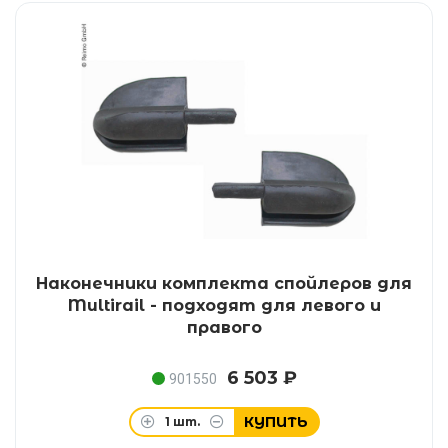
Наконечники комплекта спойлеров для
Multirail - подходят для левого и
правого
6 503 ₽
901550
КУПИТЬ
1
шт.