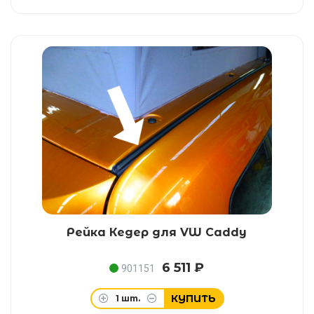
Рейка Кедер для VW Caddy
6 511 ₽
901151
КУПИТЬ
1
шт.