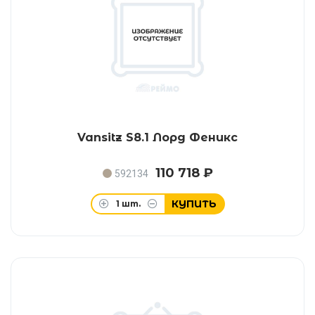
Vansitz S8.1 Лорд Феникс
110 718 ₽
592134
КУПИТЬ
1
шт.