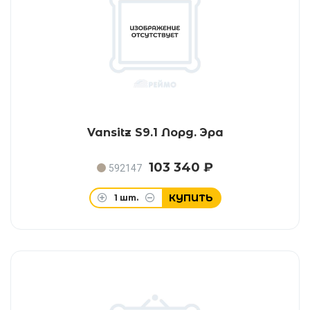
Vansitz S9.1 Лорд. Эра
103 340 ₽
592147
КУПИТЬ
1
шт.