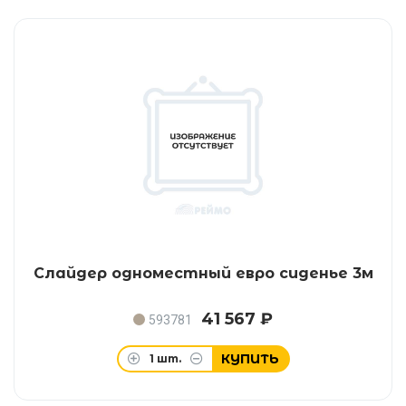
Слайдер одноместный евро сиденье 3м
41 567 ₽
593781
КУПИТЬ
1
шт.