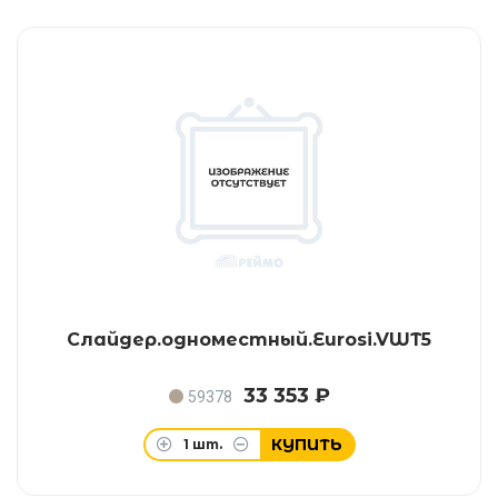
Слайдер.одноместный.Eurosi.VWT5
33 353 ₽
59378
КУПИТЬ
1
шт.