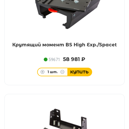
Крутящий момент BS High Exp./Spacet
58 981 ₽
59671
КУПИТЬ
1
шт.