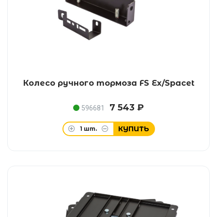
Колесо ручного тормоза FS Ex/Spacet
7 543 ₽
596681
КУПИТЬ
1
шт.