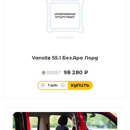
Vansitz S5.1 Без.Ара Лорд
98 280 ₽
592057
КУПИТЬ
1
шт.