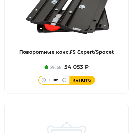
Поворотные конс.FS Expert/Spacet
54 053 ₽
59668
КУПИТЬ
1
шт.