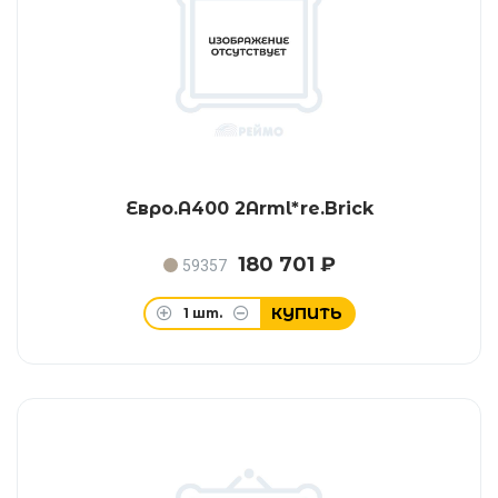
Евро.A400 2Arml*re.Brick
180 701 ₽
59357
КУПИТЬ
1
шт.