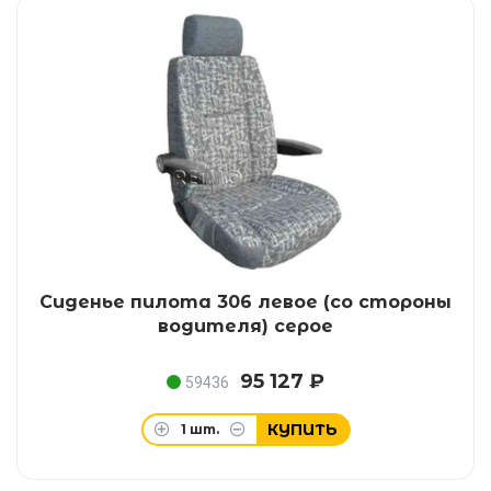
Сиденье пилота 306 левое (со стороны
водителя) серое
95 127 ₽
59436
КУПИТЬ
1
шт.