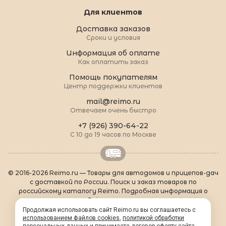
Для клиентов
Доставка заказов
Сроки и условия
Информация об оплате
Как оплатить заказ
Помощь покупателям
Центр поддержки клиентов
mail@reimo.ru
Отвечаем очень быстро
+7 (926) 390-64-22
С 10 до 19 часов по Москве
© 2016-2026 Reimo.ru — Товары для автодомов и прицепов-дач
с доставкой по России. Поиск и заказ товаров по
российскому каталогу Reimo. Подробная информация о
товарах Reimo на русском языке.
О Reimo
|
Популярные товары
|
Формальности
|
Продолжая использовать сайт Reimo.ru вы соглашаетесь с
использованием файлов cookies
Контакты
|
sitemap.xml
,
политикой обработки