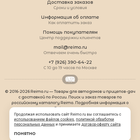
Доставка заказов
Сроки и условия
Информация об оплате
Как оплатить заказ
Помощь покупателям
Центр поддержки клиентов
mail@reimo.ru
Отвечаем очень быстро
+7 (926) 390-64-22
С 10 до 19 часов по Москве
© 2016-2026 Reimo.ru — Товары для автодомов и прицепов-дач
с доставкой по России. Поиск и заказ товаров по
российскому каталогу Reimo. Подробная информация о
товарах Reimo на русском языке.
О Reimo
|
Популярные товары
|
Формальности
|
Продолжая использовать сайт Reimo.ru вы соглашаетесь с
использованием файлов cookies
Контакты
|
sitemap.xml
,
политикой обработки
персональных данных
и принимаете
договор-оферту сайта
.
ПОНЯТНО