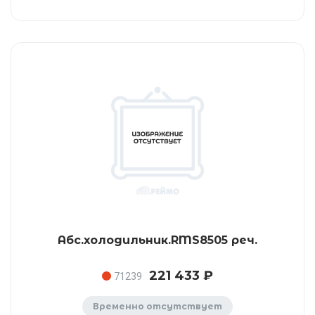
Абс.холодильник.RMS8505 реч.
221 433 ₽
71239
Временно отсутствует