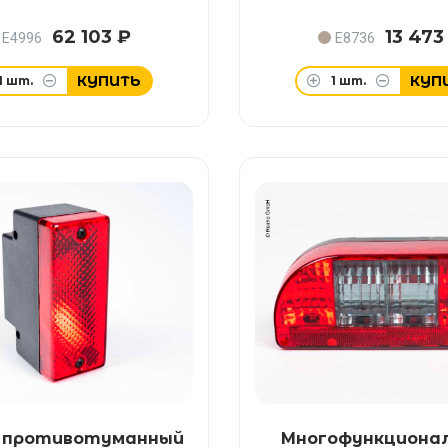
62 103 ₽
13 473
E4996
E8736
КУПИТЬ
КУП
1
шт.
1
шт.
й противотуманный
Многофункциона