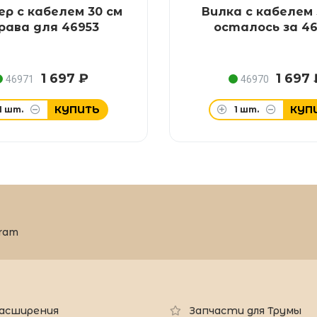
р с кабелем 30 см
Вилка с кабелем 
рава для 46953
осталось за 46
1 697 ₽
1 697 
46971
46970
КУПИТЬ
КУП
1
шт.
1
шт.
ram
 расширения
Запчасти для Трумы