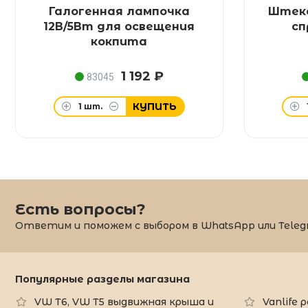
Галогенная лампочка
Штеке
12В/5Вт для освещения
сп
кокпита
1 192 ₽
83045
КУПИТЬ
1
шт.
Есть вопросы?
Ответим и поможем с выбором в WhatsApp или Teleg
Популярные разделы магазина
VW T6, VW T5 выдвижная крыша и
Vanlife