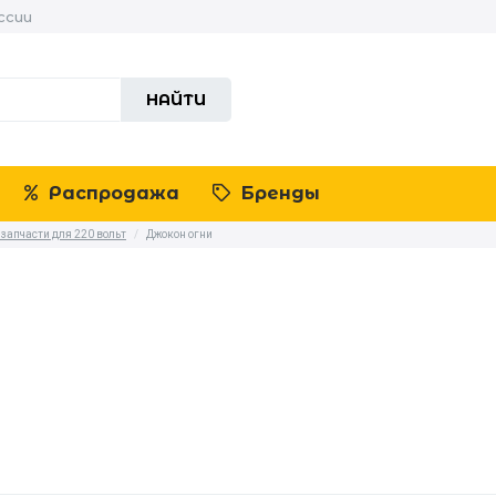
ссии
НАЙТИ
Распродажа
Бренды
 запчасти для 220 вольт
/
Джокон огни