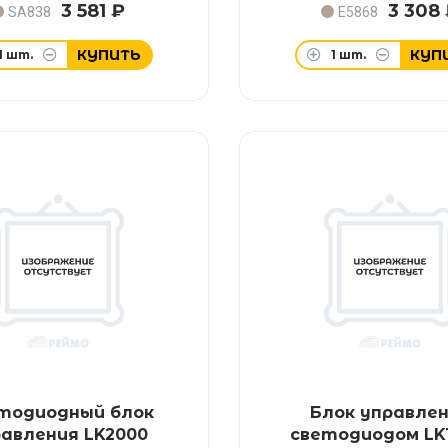
3 581 ₽
3 308
SA838
E5868
КУПИТЬ
КУП
1
шт.
1
шт.
тодиодный блок
Блок управле
авления LK2000
светодиодом LK