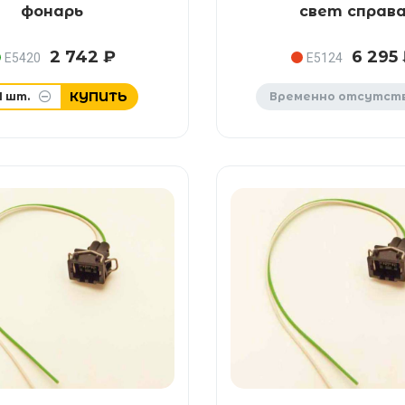
фонарь
свет справ
2 742 ₽
6 295
E5420
E5124
КУПИТЬ
1
шт.
Временно отсутст