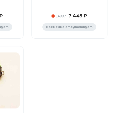
а
 ₽
7 445 ₽
E4997
вует
Временно отсутствует