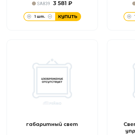
3 581 ₽
SA839
КУПИТЬ
1
шт.
габаритный свет
Све
упр