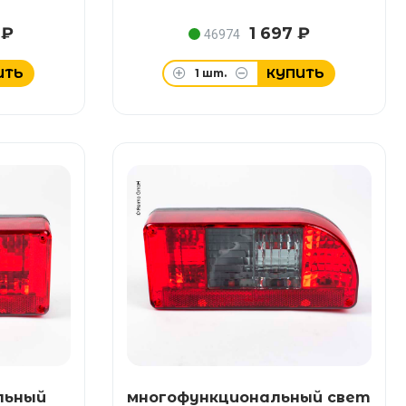
 ₽
1 697 ₽
46974
ИТЬ
КУПИТЬ
1
шт.
льный
многофункциональный свет