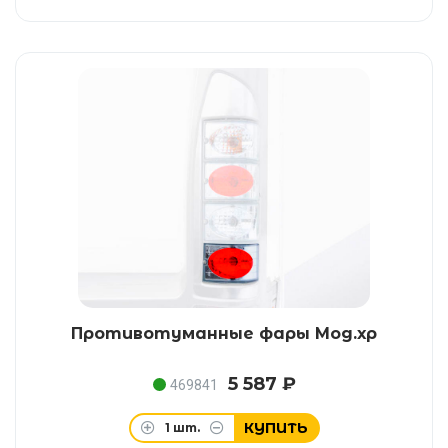
Противотуманные фары Мод.хр
5 587 ₽
469841
КУПИТЬ
1
шт.