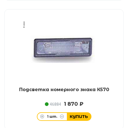
Подсветка номерного знака К570
1 870 ₽
46884
КУПИТЬ
1
шт.