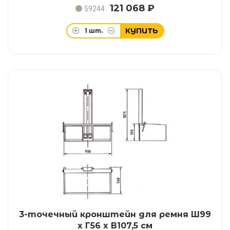
121 068 ₽
59244
КУПИТЬ
1
шт.
3-точечный кронштейн для ремня Ш99
x Г56 x В107,5 см