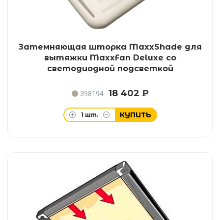
Затемняющая шторка MaxxShade для
вытяжки MaxxFan Deluxe со
светодиодной подсветкой
18 402 ₽
398194
КУПИТЬ
1
шт.