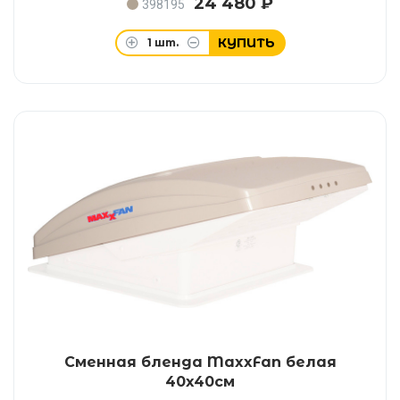
24 480 ₽
398195
КУПИТЬ
1
шт.
Сменная бленда MaxxFan белая
40x40см