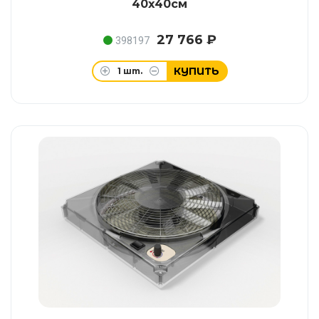
40x40см
27 766 ₽
398197
КУПИТЬ
1
шт.