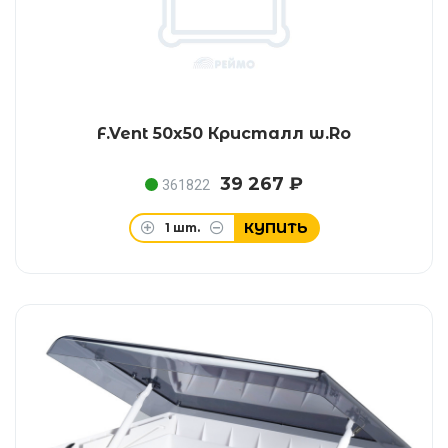
F.Vent 50x50 Кристалл w.Ro
39 267 ₽
361822
КУПИТЬ
1
шт.