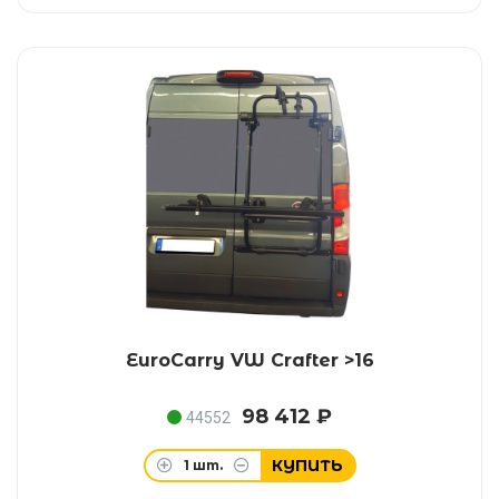
EuroCarry VW Crafter >16
98 412 ₽
44552
КУПИТЬ
1
шт.