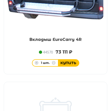
Вкладыш EuroCarry 4R
73 111 ₽
44570
КУПИТЬ
1
шт.