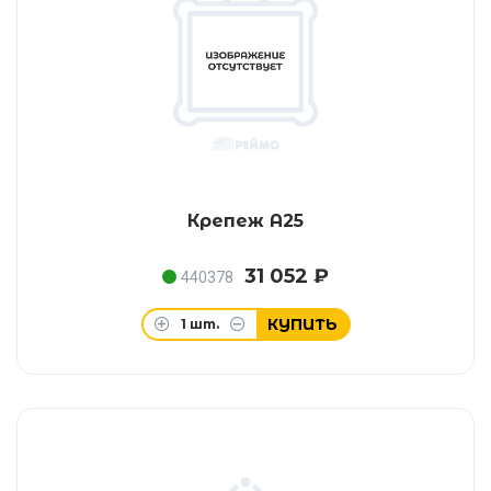
Крепеж А25
31 052 ₽
440378
КУПИТЬ
1
шт.