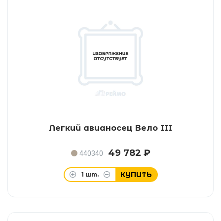
Легкий авианосец Вело III
49 782 ₽
440340
КУПИТЬ
1
шт.