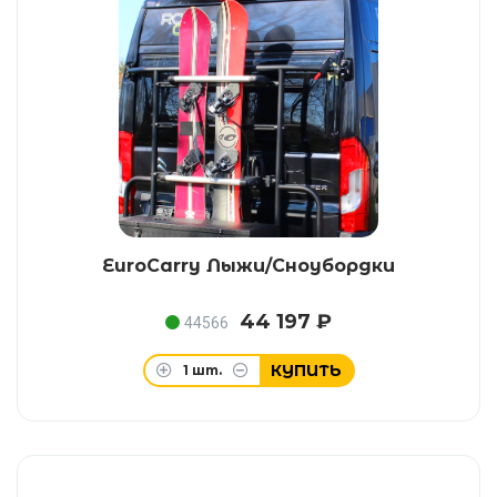
EuroCarry Лыжи/Сноубордки
44 197 ₽
44566
КУПИТЬ
1
шт.