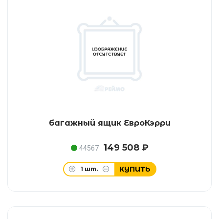
багажный ящик ЕвроКэрри
149 508 ₽
44567
КУПИТЬ
1
шт.