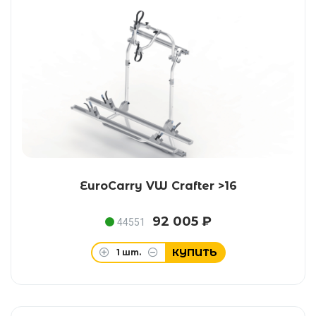
EuroCarry VW Crafter >16
92 005 ₽
44551
КУПИТЬ
1
шт.