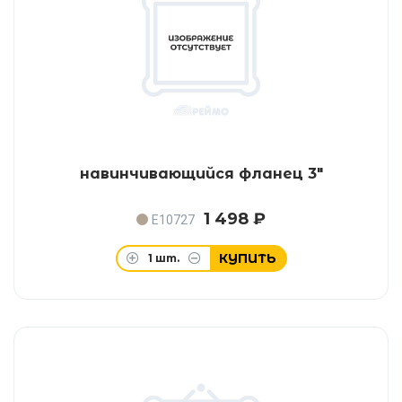
навинчивающийся фланец 3"
1 498 ₽
E10727
КУПИТЬ
1
шт.