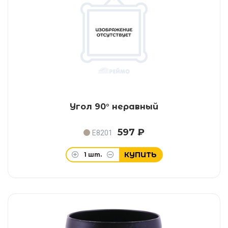
Угол 90° неравный
597 ₽
E8201
КУПИТЬ
1
шт.