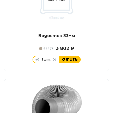
Водосток 33мм
3 802 ₽
65278
КУПИТЬ
1
шт.