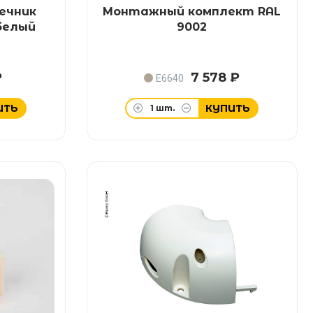
ечник
Монтажный комплект RAL
белый
9002
₽
7 578 ₽
E6640
ИТЬ
КУПИТЬ
1
шт.