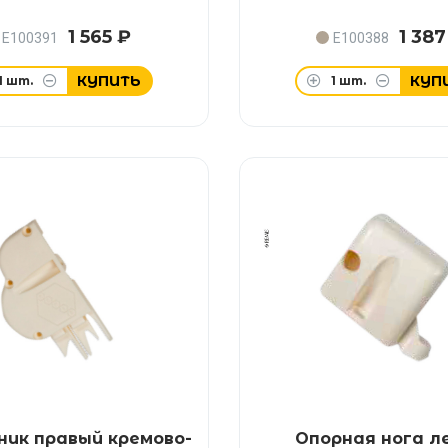
1 565 ₽
1 387
E100391
E100388
КУПИТЬ
КУП
1
шт.
1
шт.
ик правый кремово-
Опорная нога л