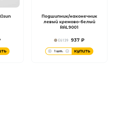
MIsun
Подшипник/наконечник
левый кремово-белый
RAL9001
₽
937 ₽
E6139
ИТЬ
КУПИТЬ
1
шт.