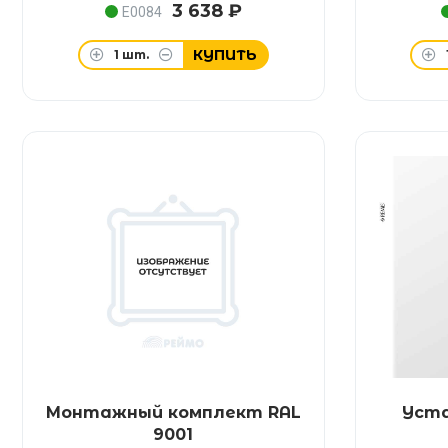
3 638 ₽
E0084
КУПИТЬ
1
шт.
Монтажный комплект RAL
Уст
9001