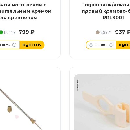
ная нога левая с
Подшипник/након
нительным кремом
правый кремово-
ля крепления
RAL9001
799 ₽
937 
E6119
E3971
КУПИТЬ
КУП
1
шт.
1
шт.