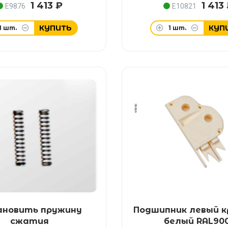
1 413 ₽
1 413
E9876
E10821
КУПИТЬ
КУП
1
шт.
1
шт.
ановить пружину
Подшипник левый к
сжатия
белый RAL90