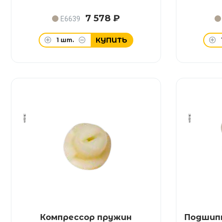
7 578 ₽
E6639
КУПИТЬ
1
шт.
Компрессор пружин
Подшипн