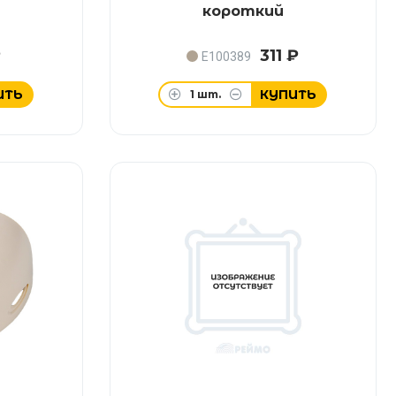
короткий
₽
311 ₽
E100389
ИТЬ
КУПИТЬ
1
шт.