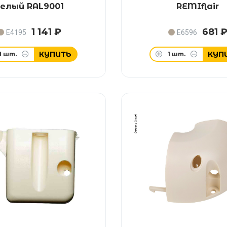
елый RAL9001
REMIflair
1 141 ₽
681 
E4195
E6596
КУПИТЬ
КУП
1
шт.
1
шт.