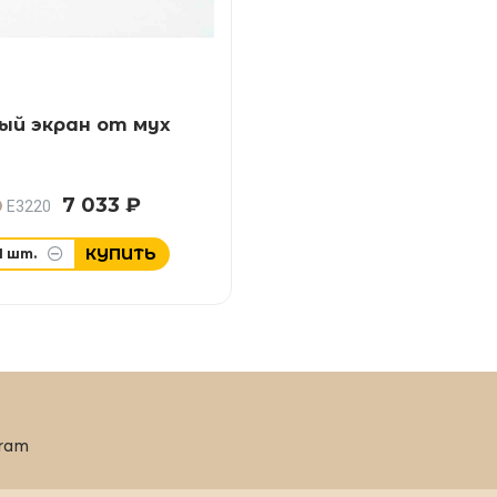
ый экран от мух
7 033 ₽
E3220
КУПИТЬ
1
шт.
ram