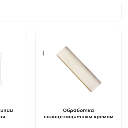
инии
Обработка
ая
солнцезащитным кремом