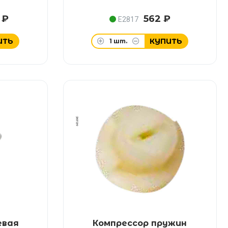
 ₽
562 ₽
E2817
ИТЬ
КУПИТЬ
1
шт.
евая
Компрессор пружин