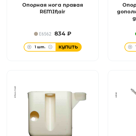
Опорная нога правая
Опор
REMIflair
допол
д
834 ₽
E6562
КУПИТЬ
1
шт.