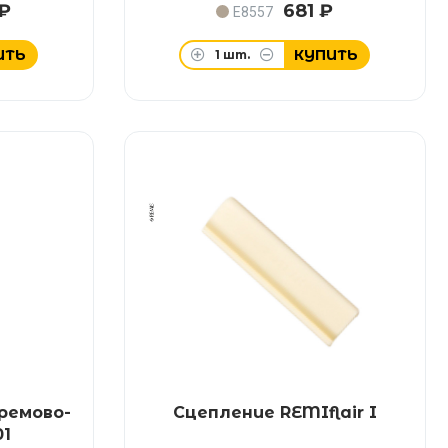
 ₽
681 ₽
E8557
ИТЬ
КУПИТЬ
1
шт.
ремово-
Сцепление REMIflair I
01