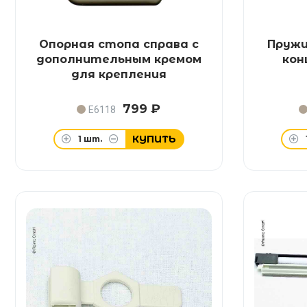
Опорная стопа справа с
Пружи
дополнительным кремом
кон
для крепления
799 ₽
E6118
КУПИТЬ
1
шт.