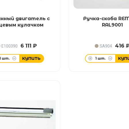
нный двигатель с
Ручка-скоба RE
цевым кулачком
RAL9001
6 111 ₽
416 
E100390
SA904
КУПИТЬ
КУП
1
шт.
1
шт.