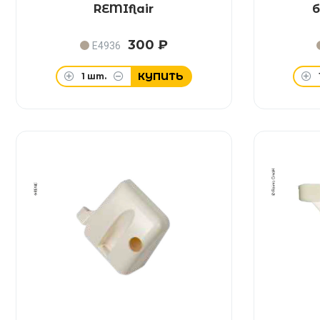
REMIflair
б
300 ₽
E4936
КУПИТЬ
1
шт.