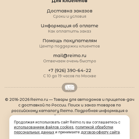
Для клиентов
Доставка заказов
Сроки и условия
Информация об оплате
Как оплатить заказ
Помощь покупателям
Центр поддержки клиентов
mail@reimo.ru
Отвечаем очень быстро
+7 (926) 390-64-22
С 10 до 19 часов по Москве
© 2016-2026 Reimo.ru — Товары для автодомов и прицепов-дач
с доставкой по России. Поиск и заказ товаров по
российскому каталогу Reimo. Подробная информация о
товарах Reimo на русском языке.
О Reimo
|
Популярные товары
|
Формальности
|
Продолжая использовать сайт Reimo.ru вы соглашаетесь с
использованием файлов cookies
Контакты
|
sitemap.xml
,
политикой обработки
персональных данных
и принимаете
договор-оферту сайта
.