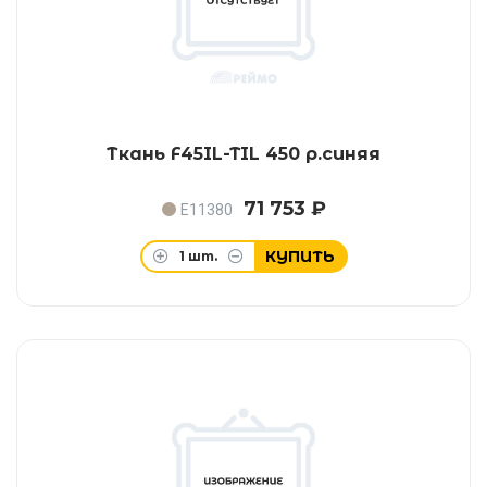
Ткань F45IL-TIL 450 р.синяя
71 753 ₽
E11380
КУПИТЬ
1
шт.