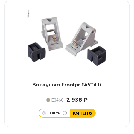
Заглушка Frontpr.F45TiLli
2 938 ₽
E3460
КУПИТЬ
1
шт.