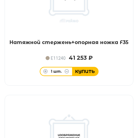
Натяжной стержень+опорная ножка F35
41 253 ₽
E11240
КУПИТЬ
1
шт.