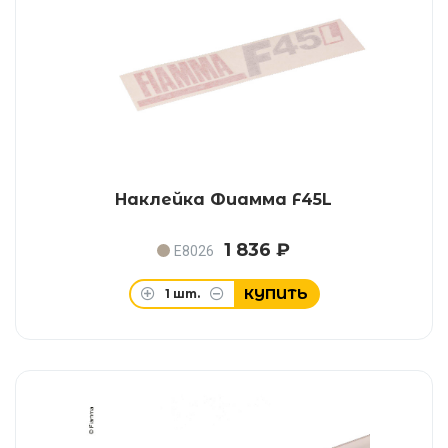
Наклейка Фиамма F45L
1 836 ₽
E8026
КУПИТЬ
1
шт.