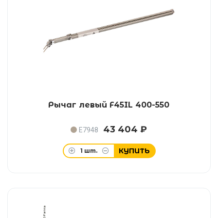
Рычаг левый F45IL 400-550
43 404 ₽
E7948
КУПИТЬ
1
шт.