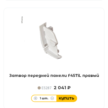
Затвор передней панели F45TiL правый
2 041 ₽
E5287
КУПИТЬ
1
шт.