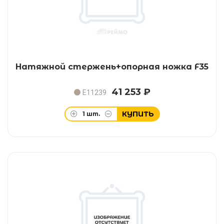
Натяжной стержень+опорная ножка F35
41 253 ₽
E11239
КУПИТЬ
1
шт.