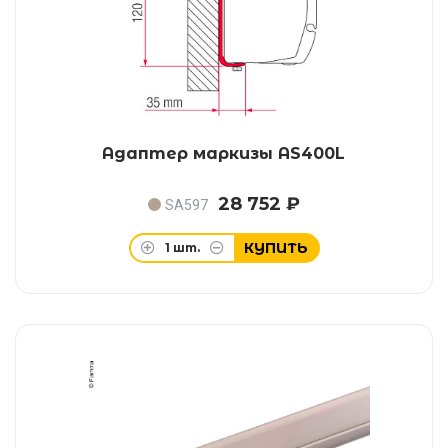
Адаптер маркизы AS400L
28 752 ₽
SA597
КУПИТЬ
1
шт.