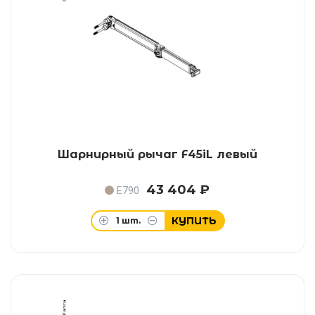
Шарнирный рычаг F45iL левый
43 404 ₽
E790
КУПИТЬ
1
шт.