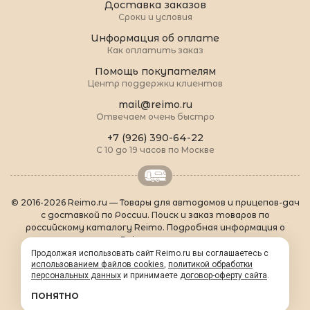
Доставка заказов
Сроки и условия
Информация об оплате
Как оплатить заказ
Помощь покупателям
Центр поддержки клиентов
mail@reimo.ru
Отвечаем очень быстро
+7 (926) 390-64-22
С 10 до 19 часов по Москве
© 2016-2026 Reimo.ru — Товары для автодомов и прицепов-дач
с доставкой по России. Поиск и заказ товаров по
российскому каталогу Reimo. Подробная информация о
товарах Reimo на русском языке.
О Reimo
|
Популярные товары
|
Формальности
|
Продолжая использовать сайт Reimo.ru вы соглашаетесь с
использованием файлов cookies
Контакты
|
sitemap.xml
,
политикой обработки
персональных данных
и принимаете
договор-оферту сайта
.
ПОНЯТНО