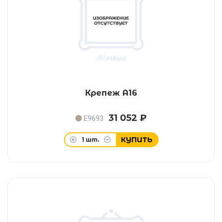
Крепеж A16
31 052 ₽
E9693
КУПИТЬ
1
шт.