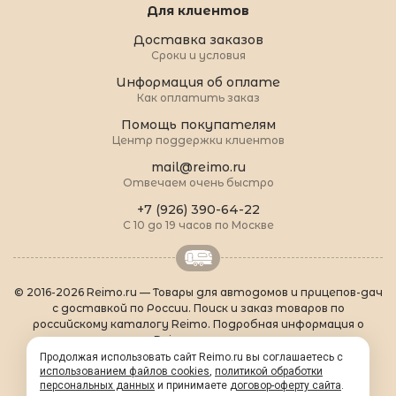
Для клиентов
Доставка заказов
Сроки и условия
Информация об оплате
Как оплатить заказ
Помощь покупателям
Центр поддержки клиентов
mail@reimo.ru
Отвечаем очень быстро
+7 (926) 390-64-22
С 10 до 19 часов по Москве
© 2016-2026 Reimo.ru — Товары для автодомов и прицепов-дач
с доставкой по России. Поиск и заказ товаров по
российскому каталогу Reimo. Подробная информация о
товарах Reimo на русском языке.
О Reimo
|
Популярные товары
|
Формальности
|
Продолжая использовать сайт Reimo.ru вы соглашаетесь с
использованием файлов cookies
Контакты
|
sitemap.xml
,
политикой обработки
персональных данных
и принимаете
договор-оферту сайта
.