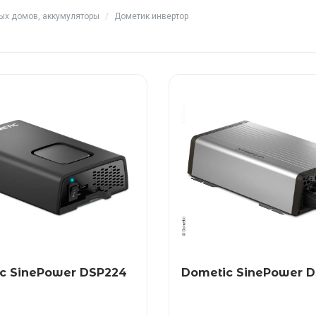
ых домов, аккумуляторы
/
Дометик инвертор
c SinePower DSP224
Dometic SinePower D