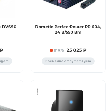
я DVS90
Dometic PerfectPower PP 604,
24 В/550 Вт
 ₽
25 025 ₽
81975
вует
Временно отсутствует