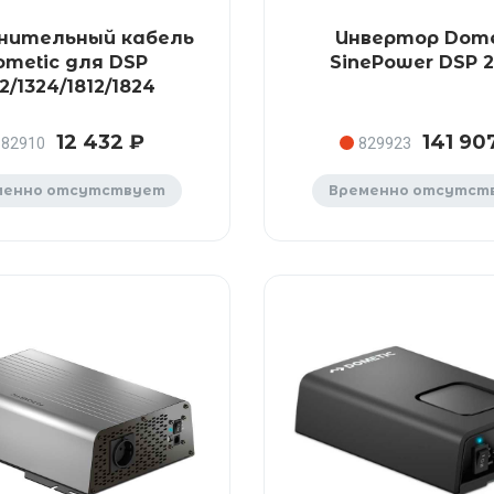
нительный кабель
Инвертор Dome
ometic для DSP
SinePower DSP 
12/1324/1812/1824
12 432 ₽
141 90
82910
829923
менно отсутствует
Временно отсутст