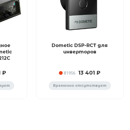
дное
Dometic DSP-RCT для
etic
инверторов
212C
1 ₽
13 401 ₽
81956
вует
Временно отсутствует