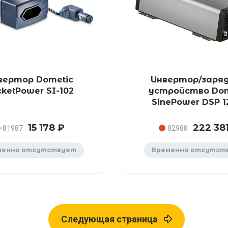
вертор Dometic
Инвертор/заря
ketPower SI-102
устройство Dom
SinePower DSP 1
15 178 ₽
222 38
81987
82988
менно отсутствует
Временно отсутст
Следующая страница