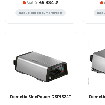
65 384 ₽
SA610
Временно отсутствует
Вре
Dometic SinePower DSP1324T
Dometi