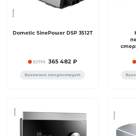
Dometic SinePower DSP 3512T
п
стер
365 482 ₽
82994
Временно отсутствует
Вре