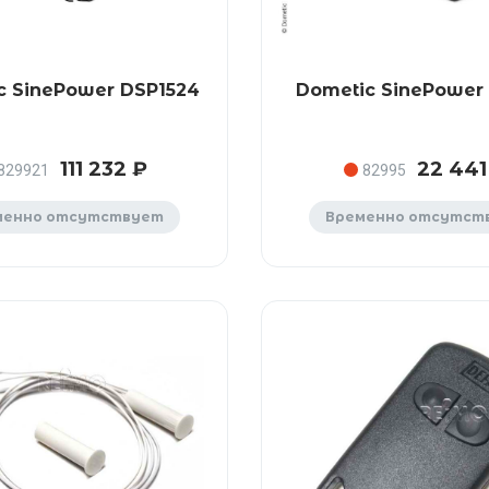
c SinePower DSP1524
Dometic SinePower
111 232 ₽
22 441
829921
82995
менно отсутствует
Временно отсутст