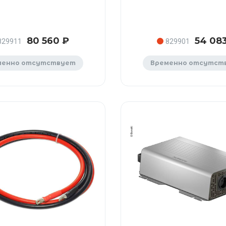
80 560 ₽
54 08
829911
829901
менно отсутствует
Временно отсутст