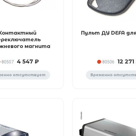
Контактный
Пульт ДУ DEFA дл
ереключатель
жневого магнита
4 547 ₽
12 271
80507
80506
менно отсутствует
Временно отсутст