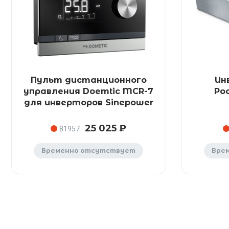
Пульт дистанционного
Ин
управления Doemtic MCR-7
Poc
для инверторов Sinepower
25 025 ₽
81957
Временно отсутствует
Вре