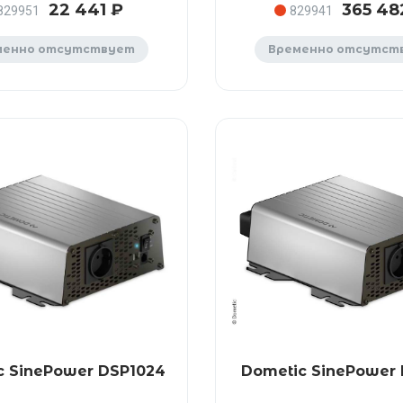
22 441 ₽
365 48
829951
829941
менно отсутствует
Временно отсутст
c SinePower DSP1024
Dometic SinePower