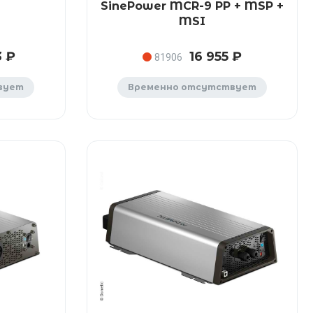
SinePower MCR-9 PP + MSP +
MSI
3 ₽
16 955 ₽
81906
вует
Временно отсутствует