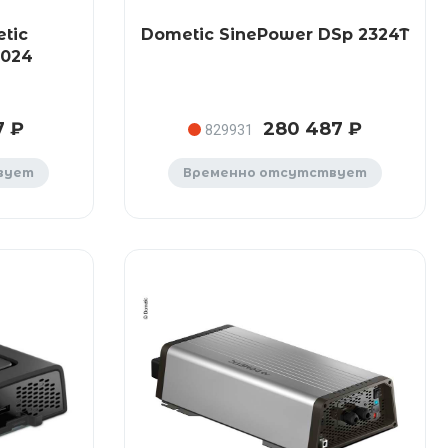
tic
Dometic SinePower DSp 2324T
2024
7 ₽
280 487 ₽
829931
вует
Временно отсутствует