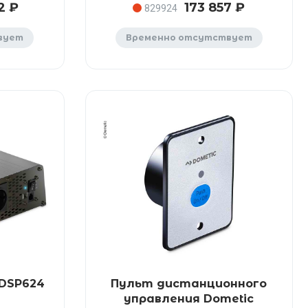
2 ₽
173 857 ₽
829924
вует
Временно отсутствует
 DSP624
Пульт дистанционного
управления Dometic