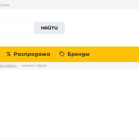
ссии
НАЙТИ
Распродажа
Бренды
ая кровать
/
кемпинг табурет