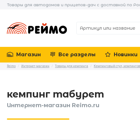
Товары для автодомов и прицепов-дач с доставкой по Ро
Магазин
Все разделы
Новинки
Reimo
/
Интернет-магазин
/
Товары для кемпинга
/
Кемпинговый стул, кемпингов
кемпинг табурет
Интернет-магазин Reimo.ru