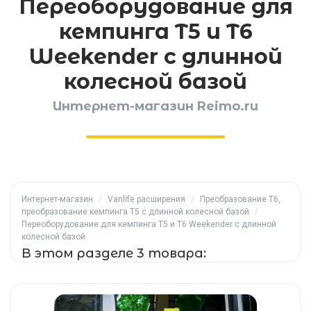
Переоборудование для
кемпинга T5 и T6
Weekender с длинной
колесной базой
Интернет-магазин Reimo.ru
Интернет-магазин
/
Vanlife расширения
/
Преобразование T6,
преобразование кемпинга T5 с длинной колесной базой
/
Переоборудование для кемпинга T5 и T6 Weekender с длинной
колесной базой
В этом разделе 3 товара: