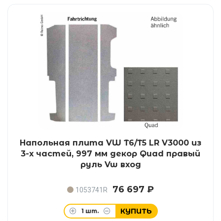
Напольная плита VW T6/T5 LR V3000 из
3-х частей, 997 мм декор Quad правый
руль Vw вход
76 697 ₽
1053741R
КУПИТЬ
1
шт.