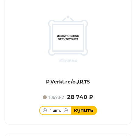
P.Verkl.re/o.,lR,T5
28 740 ₽
10693-2
КУПИТЬ
1
шт.