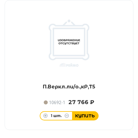
П.Веркл.ли/о.,кР,Т5
27 766 ₽
10692-1
КУПИТЬ
1
шт.