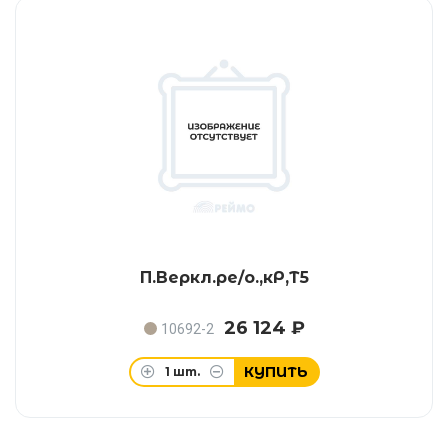
П.Веркл.ре/о.,кР,Т5
26 124 ₽
10692-2
КУПИТЬ
1
шт.