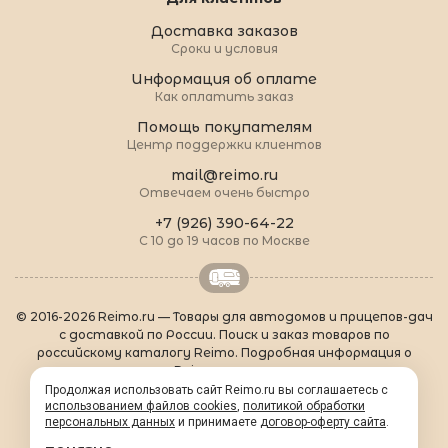
Доставка заказов
Сроки и условия
Информация об оплате
Как оплатить заказ
Помощь покупателям
Центр поддержки клиентов
mail@reimo.ru
Отвечаем очень быстро
+7 (926) 390-64-22
С 10 до 19 часов по Москве
© 2016-2026 Reimo.ru — Товары для автодомов и прицепов-дач
с доставкой по России. Поиск и заказ товаров по
российскому каталогу Reimo. Подробная информация о
товарах Reimo на русском языке.
О Reimo
|
Популярные товары
|
Формальности
|
Продолжая использовать сайт Reimo.ru вы соглашаетесь с
использованием файлов cookies
Контакты
|
sitemap.xml
,
политикой обработки
персональных данных
и принимаете
договор-оферту сайта
.