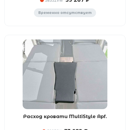
39 267 ₽
58352VW
Временно отсутствует
Расход кровати MultiStyle Apf.