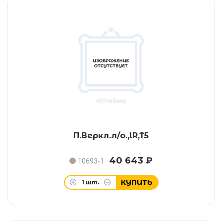
П.Веркл.л/о.,lR,T5
40 643 ₽
10693-1
КУПИТЬ
1
шт.