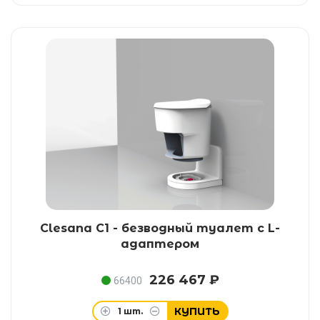
Clesana C1 - безводный туалет с L-
адаптером
226 467 ₽
66400
КУПИТЬ
1
шт.