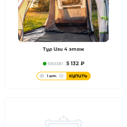
Тур Изи 4 этаж
5 132 ₽
9365581
КУПИТЬ
1
шт.