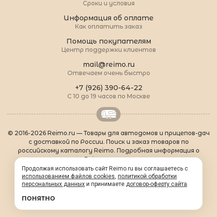
Сроки и условия
Информация об оплате
Как оплатить заказ
Помощь покупателям
Центр поддержки клиентов
mail@reimo.ru
Отвечаем очень быстро
+7 (926) 390-64-22
С 10 до 19 часов по Москве
© 2016-2026 Reimo.ru — Товары для автодомов и прицепов-дач
с доставкой по России. Поиск и заказ товаров по
российскому каталогу Reimo. Подробная информация о
товарах Reimo на русском языке.
О Reimo
|
Популярные товары
|
Формальности
|
Продолжая использовать сайт Reimo.ru вы соглашаетесь с
использованием файлов cookies
Контакты
|
sitemap.xml
,
политикой обработки
персональных данных
и принимаете
договор-оферту сайта
.
ПОНЯТНО