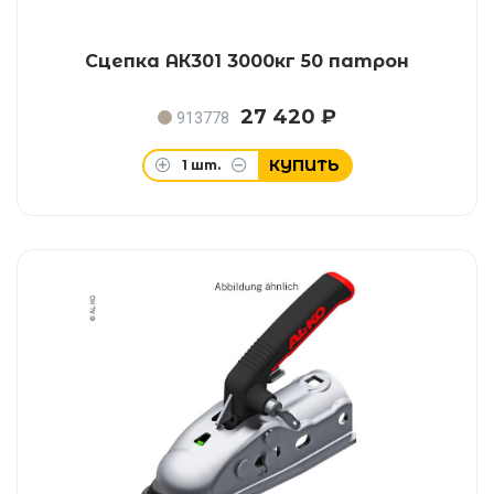
Сцепка АК301 3000кг 50 патрон
27 420 ₽
913778
КУПИТЬ
1
шт.