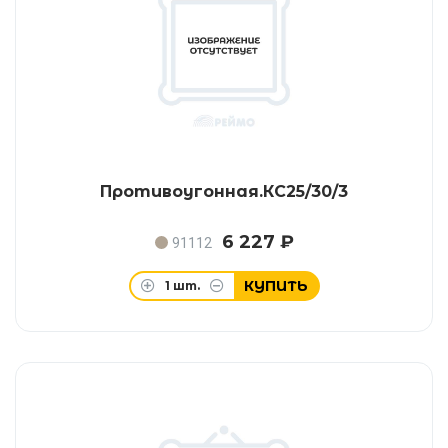
Противоугонная.КС25/30/3
6 227 ₽
91112
КУПИТЬ
1
шт.