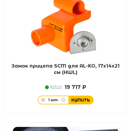
Замок прицепа SCM для AL-KO, 17x14x21
см (HWL)
19 717 ₽
92523
КУПИТЬ
1
шт.