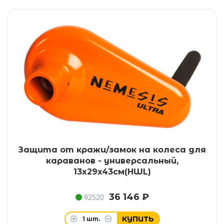
Защита от кражи/замок на колеса для
караванов - универсальный,
13x29x43см(HWL)
36 146 ₽
92520
КУПИТЬ
1
шт.