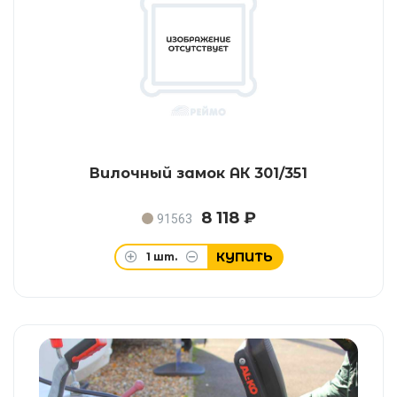
Вилочный замок АК 301/351
8 118 ₽
91563
КУПИТЬ
1
шт.