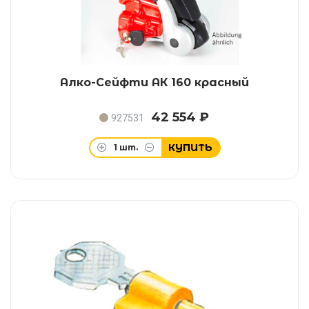
Алко-Сейфти АК 160 красный
42 554 ₽
927531
КУПИТЬ
1
шт.