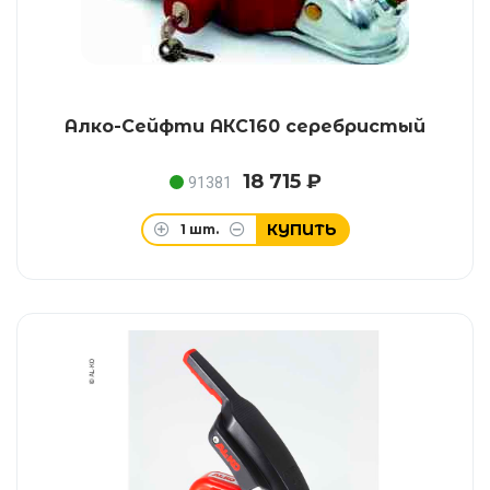
Алко-Сейфти АКС160 серебристый
18 715 ₽
91381
КУПИТЬ
1
шт.