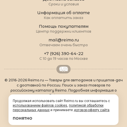
Сроки и условия
Информация об оплате
Как оплатить заказ
Помощь покупателям
Центр поддержки клиентов
mail@reimo.ru
Отвечаем очень быстро
+7 (926) 390-64-22
С 10 до 19 часов по Москве
© 2016-2026 Reimo.ru — Товары для автодомов и прицепов-дач
с доставкой по России. Поиск и заказ товаров по
российскому каталогу Reimo. Подробная информация о
товарах Reimo на русском языке.
О Reimo
|
Популярные товары
|
Формальности
|
Продолжая использовать сайт Reimo.ru вы соглашаетесь с
использованием файлов cookies
Контакты
|
sitemap.xml
,
политикой обработки
персональных данных
и принимаете
договор-оферту сайта
.
ПОНЯТНО