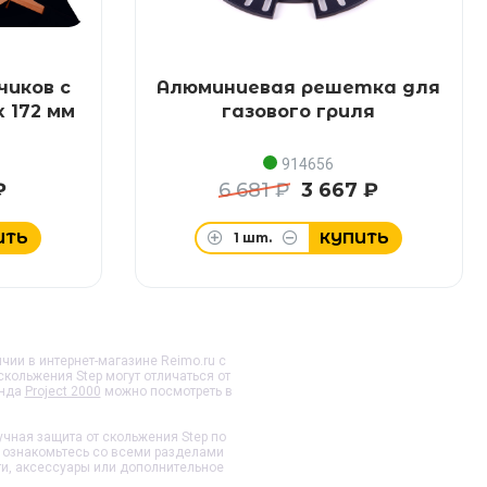
чиков с
Алюминиевая решетка для
x 172 мм
газового гриля
914656
₽
6 681 ₽
3 667 ₽
ИТЬ
КУПИТЬ
1
шт.
личии в интернет-магазине Reimo.ru с
 скольжения Step
могут отличаться от
енда
Project 2000
можно посмотреть в
Ручная защита от скольжения Step
по
 ознакомьтесь со всеми разделами
ти, аксессуары или дополнительное