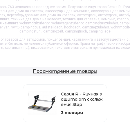
сь 763 человека за последнее время. Покупатели ищут товар
Серия R - Ру
ры для дома на колесах, аксессуары для кемпинга, аксессуары для кемпи
х, переоборудование для дома на колесах, автофургон, автофургон, автобу
инга, техника для дома на колесах, техника для каравана, кемпинг, кресло 
ля кемпинга wohnmobilzubehör, wohnwagenzubehör, campingbuszubehör, campi
 van, vw t5 campingbus, aufstelldach, hochdach, campingzubehör, wohnmobilt
campingstuhl, campingzelt, campingtisch, campingliege
ог товаров для автодомов, прицепов-дач, караванинга и автопутешествий с 
айте Reimo.ru, не является публичной офертой. Права на графические изобр
пы, картинки и пр.), видеозаписи, текстовые материалы принадлежат их влад
Просмотренные товары
Серия R - Ручная з
ащита от скольж
ения Step
3 товара