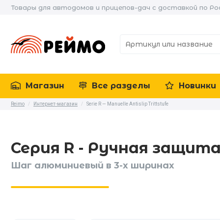
Товары для автодомов и прицепов-дач с доставкой по Ро
Магазин
Все разделы
Новинки
Reimo
/
Интернет-магазин
/
Serie R — Manuelle Antislip Trittstufe
Серия R - Ручная защита
Шаг алюминиевый в 3-х ширинах