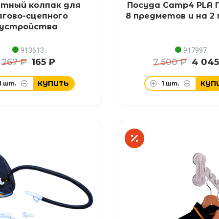
тный колпак для
Посуда Camp4 PLA N
гово-сцепного
8 предметов и на 2
устройства
913613
917997
267 ₽
165 ₽
7 500 ₽
4 045
КУПИТЬ
КУП
1
шт.
1
шт.