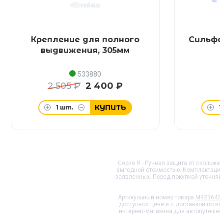
Крепление для полного
Сильфо
выдвижения, 305мм
533880
2 505 ₽
2 400 ₽
КУПИТЬ
1
шт.
Серия R - Ручная защита от скольжен
выгодной стоимостью. Комплектаци
заявленных. Перед покупкой уточня
Артикульный номер товара
M92364
доступной цене и с доставкой по 
интернет-магазина для автопутеше