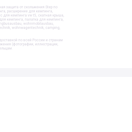
чная защита от скольжения Step
по
нга, расширение для кемпинга,
с для кемпинга vw t5, скатная крыша,
для кемпинга, палатка для кемпинга,
ngbusausbau, wohnmobilausbau,
echnik, wohnwagentechnik, camping,
доставкой по всей России и странам
ажения (фотографии, иллюстрации,
ельцам.