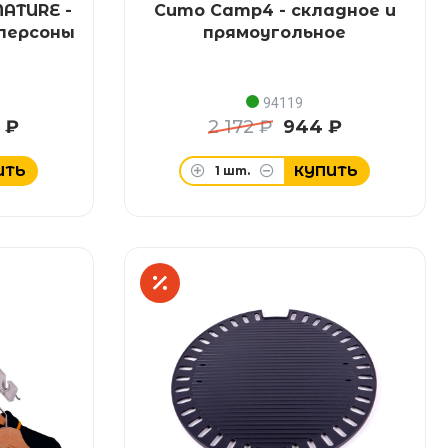
ATURE -
Сито Camp4 - складное и
 персоны
прямоугольное
94119
 ₽
2 172 ₽
944 ₽
ИТЬ
КУПИТЬ
1
шт.