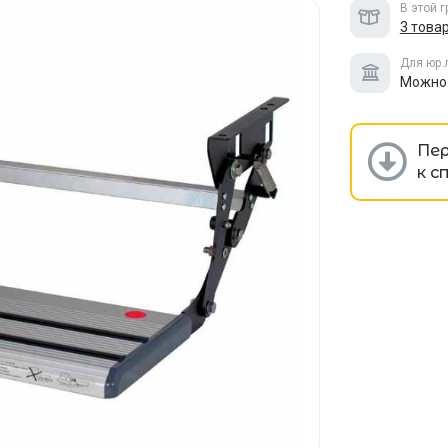
В этой 
3 това
Для юр.
Можно 
Пе
к с