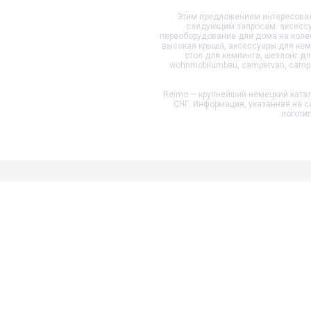
Этим предложением интересовало
следующим запросам: аксессуа
переоборудование для дома на колеса
высокая крыша, аксессуары для кемп
стол для кемпинга, шезлонг д
wohnmobilumbau, campervan, camper
Reimo — крупнейший немецкий катал
СНГ. Информация, указанная на с
логоти