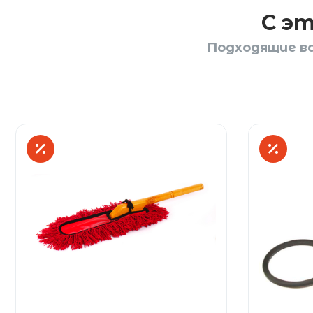
С э
Подходящие ва