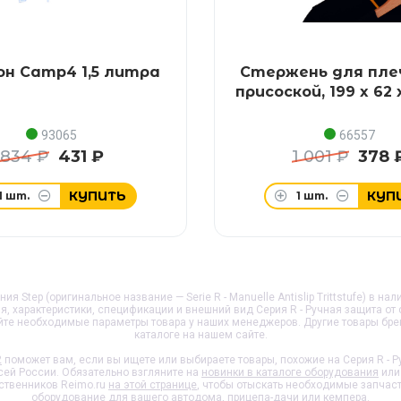
н Camp4 1,5 литра
Стержень для пле
присоской, 199 x 62 
93065
66557
834 ₽
431 ₽
1 001 ₽
378 
КУПИТЬ
КУП
1
шт.
1
шт.
ия Step (оригинальное название — Serie R - Manuelle Antislip Trittstufe) в на
я, характеристики, спецификации и внешний вид
Серия R - Ручная защита от
йте необходимые параметры товара у наших менеджеров. Другие товары бр
каталоге на нашем сайте.
2
поможет вам, если вы ищете или выбираете товары, похожие на
Серия R - 
всей России. Обязательно взгляните на
новинки в каталоге оборудования
или
ственников Reimo.ru
на этой странице
, чтобы отыскать необходимые запчас
оборудование для вашего автодома, прицепа-дачи или кемпера.