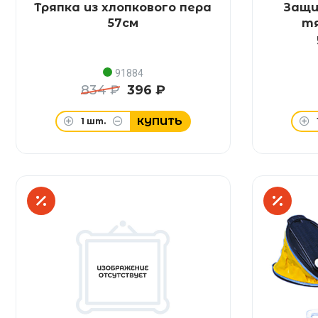
Тряпка из хлопкового пера
Защи
57см
тя
91884
834 ₽
396 ₽
КУПИТЬ
1
шт.