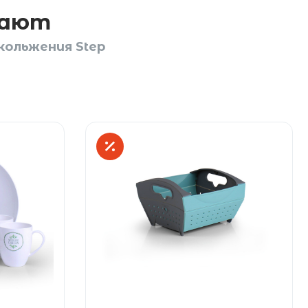
пают
кольжения Step