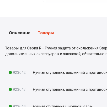
Описание
Товары
Товары для Серия R - Ручная защита от скольжения Step (S
дополнительных аксессуаров и запчастей, обязательно п
923642
Ручная ступенька, алюминий с противос
923643
Ручная ступенька, алюминий с противос
923644
Ручная ступенька шириной 70 см.