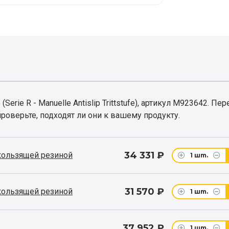
erie R - Manuelle Antislip Trittstufe), артикул M923642. Пе
роверьте, подходят ли они к вашему продукту.
34 331 ₽
кользящей резиной
1
шт.
31 570 ₽
кользящей резиной
1
шт.
37 952 ₽
1
шт.