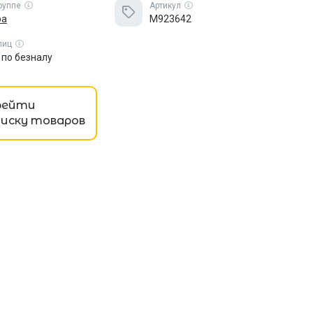
группе
Артикул
ра
M923642
лиц
по безналу
рейти
писку товаров