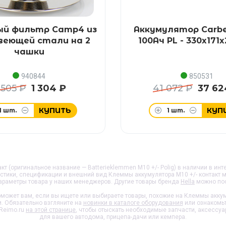
ый фильтр Camp4 из
Аккумулятор Carb
веющей стали на 2
100Ач PL - 330x171
чашки
940844
850531
 505 ₽
1 304 ₽
41 072 ₽
37 62
КУПИТЬ
КУП
1
шт.
1
шт.
кт (оригинальное название — Batterieklemmen M10 +/- Polig) в наличии в инт
истики, спецификации и внешний вид
Клеммы аккумулятора M10 +/- контакт
м
араметры товара у наших менеджеров. Другие товары бренда
Hella
можно пос
может вам, если вы ищете или выбираете товары, похожие на
Клеммы аккуму
и. Обязательно взгляните на
новинки в каталоге оборудования
или ознакомьт
Reimo.ru
на этой странице
, чтобы отыскать необходимые запчасти, аксессу
для вашего автодома, прицепа-дачи или кемпера.