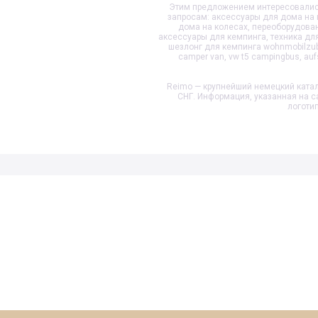
Этим предложением интересовались
запросам: аксессуары для дома на 
дома на колесах, переоборудован
аксессуары для кемпинга, техника для
шезлонг для кемпинга wohnmobilzub
camper van, vw t5 campingbus, au
Reimo — крупнейший немецкий катал
СНГ. Информация, указанная на с
логоти