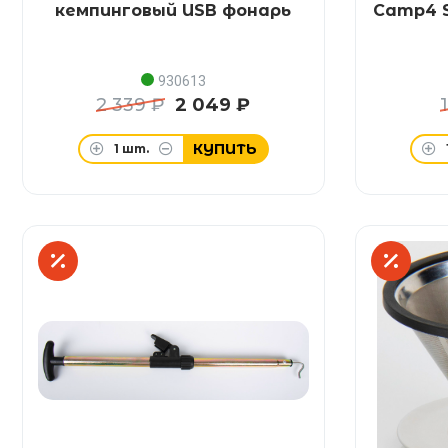
кемпинговый USB фонарь
Camp4 S
930613
2 339 ₽
2 049 ₽
КУПИТЬ
1
шт.