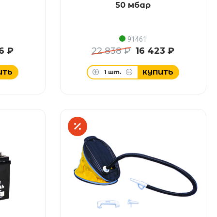
50 мбар
91461
6 ₽
22 838 ₽
16 423 ₽
ИТЬ
КУПИТЬ
1
шт.