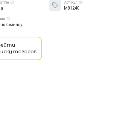
группе
Артикул
ра
M81240
лиц
по безналу
рейти
писку товаров