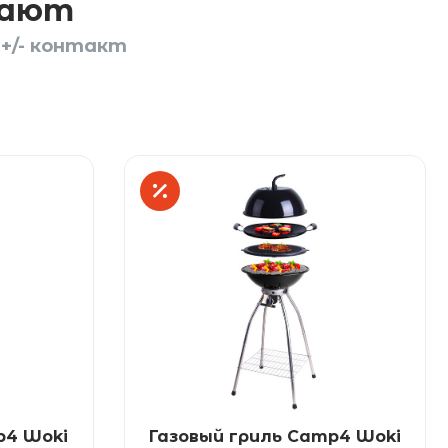
пают
+/- контакт
p4 Woki
Газовый гриль Camp4 Woki