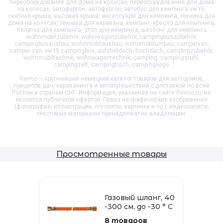
переоборудование для дома на колесах, переоборудование для дома
на колесах, автофургон, автофургон, автобус для кемпинга vw t5,
скатная крыша, высокая крыша, аксессуары для кемпинга, техника для
дома на колесах, техника для каравана, кемпинг, кресло для кемпинга,
палатка для кемпинга, стол для кемпинга, шезлонг для кемпинга
wohnmobilzubehör, wohnwagenzubehör, campingbuszubehör,
campingbusausbau, wohnmobilausbau, wohnmobilumbau, campervan,
camper van, vw t5 campingbus, aufstelldach, hochdach, campingzubehör,
wohnmobiltechnik, wohnwagentechnik, camping, campingstuhl,
campingzelt, campingtisch, campingliege
Reimo — крупнейший немецкий каталог товаров для автодомов,
прицепов-дач, караванинга и автопутешествий с доставкой по всей
России и странам СНГ. Информация, указанная на сайте Reimo.ru, не
является публичной офертой. Права на графические изображения
(фотографии, иллюстрации, логотипы, картинки и пр.), видеозаписи,
текстовые материалы принадлежат их владельцам.
Просмотренные товары
Газовый шланг, 40
-300 см, до -30 ° C
8 товаров