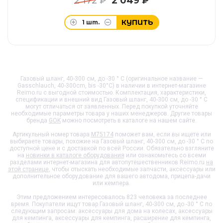
2 172 ₽
2 049 ₽
КУПИТЬ
1
шт.
Газовый шланг, 40-300 см, до -30 ° C (оригинальное название —
Gasschlauch, 40-300cm, bis -30°C) в наличии в интернет-магазине
Reimo.ru с выгодной стоимостью. Комплектация, характеристики,
спецификации и внешний вид
Газовый шланг, 40-300 см, до -30 ° C
могут отличаться от заявленных. Перед покупкой уточняйте
необходимые параметры товара у наших менеджеров. Другие товары
бренда
GOK
можно посмотреть в каталоге на нашем сайте.
Артикульный номер товара
M75174
поможет вам, если вы ищете или
выбираете товары, похожие на
Газовый шланг, 40-300 см, до -30 ° C
по
доступной цене и с доставкой по всей России. Обязательно взгляните
на
новинки в каталоге оборудования
или ознакомьтесь со всеми
разделами интернет-магазина для автопутешественников Reimo.ru
на
этой странице
, чтобы отыскать необходимые запчасти, аксессуары или
дополнительное оборудование для вашего автодома, прицепа-дачи
или кемпера.
Этим предложением интересовалось 823 человека за последнее
время. Покупатели ищут товар
Газовый шланг, 40-300 см, до -30 ° C
по
следующим запросам: аксессуары для дома на колесах, аксессуары
для кемпинга, аксессуары для кемпинга, расширение для кемпинга,