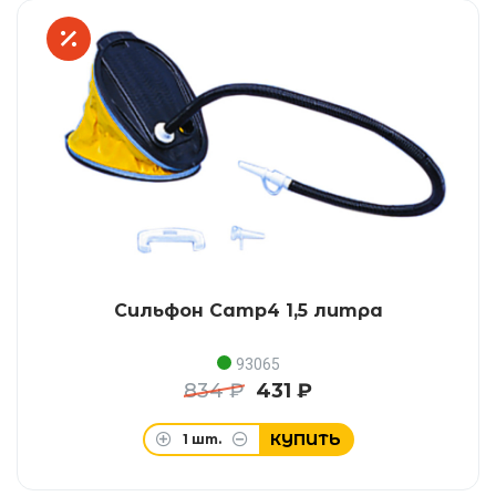
Сильфон Camp4 1,5 литра
93065
834 ₽
431 ₽
КУПИТЬ
1
шт.