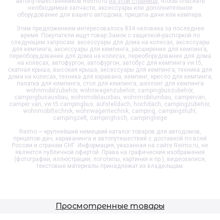
автопутешественников Reimo.ru
на этой странице
, чтобы отыскать
необходимые запчасти, аксессуары или дополнительное
оборудование для вашего автодома, прицепа-дачи или кемпера.
Этим предложением интересовалось 834 человека за последнее
время. Покупатели ищут товар
Замок с защелкой-распоркой
по
следующим запросам: аксессуары для дома на колесах, аксессуары
для кемпинга, аксессуары для кемпинга, расширение для кемпинга,
переоборудование для дома на колесах, переоборудование для дома
на колесах, автофургон, автофургон, автобус для кемпинга vw t5,
скатная крыша, высокая крыша, аксессуары для кемпинга, техника для
дома на колесах, техника для каравана, кемпинг, кресло для кемпинга,
палатка для кемпинга, стол для кемпинга, шезлонг для кемпинга
wohnmobilzubehör, wohnwagenzubehör, campingbuszubehör,
campingbusausbau, wohnmobilausbau, wohnmobilumbau, campervan,
camper van, vw t5 campingbus, aufstelldach, hochdach, campingzubehör,
wohnmobiltechnik, wohnwagentechnik, camping, campingstuhl,
campingzelt, campingtisch, campingliege
Reimo — крупнейший немецкий каталог товаров для автодомов,
прицепов-дач, караванинга и автопутешествий с доставкой по всей
России и странам СНГ. Информация, указанная на сайте Reimo.ru, не
является публичной офертой. Права на графические изображения
(фотографии, иллюстрации, логотипы, картинки и пр.), видеозаписи,
текстовые материалы принадлежат их владельцам.
Просмотренные товары