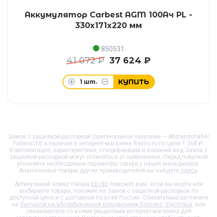
Аккумулятор Carbest AGM 100Ач PL -
330x171x220 мм
850531
41 072 ₽
37 624 ₽
КУПИТЬ
1
шт.
Замок с защелкой-распоркой (оригинальное название — Abstandshalter
Fallenschl) в наличии в интернет-магазине Reimo.ru по цене 1 268 ₽.
Комплектация, характеристики, спецификации и внешний вид
Замок с
защелкой-распоркой
могут отличаться от заявленных. Перед покупкой
уточняйте необходимые параметры товара у наших менеджеров.
Аналогичные товары других производителей вы найдёте
здесь
.
Артикульный номер товара
E6180
поможет вам, если вы ищете или
выбираете товары, похожие на
Замок с защелкой-распоркой
по
доступной цене и с доставкой по всей России. Обязательно взгляните
на
Запчасти на абсорбционный холодильник Dometic, Electrolux
, или
ознакомьтесь со всеми разделами интернет-магазина для