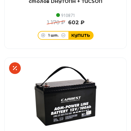
столов DAYTONA + TUCSON
910871
1 170 ₽
602 ₽
КУПИТЬ
1
шт.