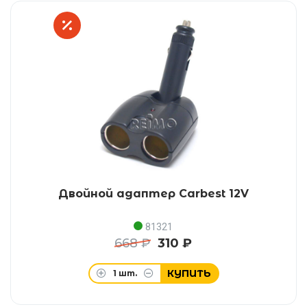
Двойной адаптер Carbest 12V
81321
668 ₽
310 ₽
КУПИТЬ
1
шт.