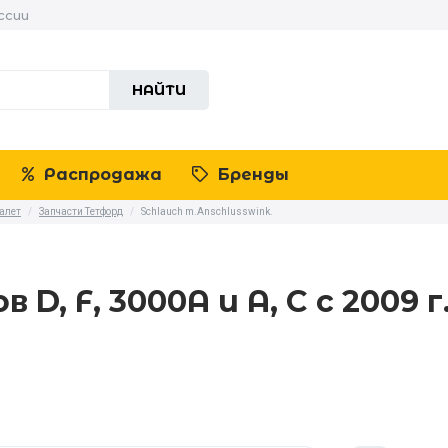
ссии
НАЙТИ
Распродажа
Бренды
уалет
/
Запчасти Тетфорд
/
Schlauch m.Anschlusswink.
, F, 3000A и A, C с 2009 г