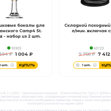
иковые бокалы для
Складной походный 
нского Camp4 St.
л/мин. включая 
z - набор из 2 шт.
95903
60123
 394 ₽
1 004 ₽
9 756 ₽
7 412
КУПИТЬ
КУП
1
шт.
1
шт.
 A, C с 2009 г. (оригинальное название — Ersatzschlauch für Typ D, F, 3000A u
. Комплектация, характеристики, спецификации и внешний вид
Сменный шланг д
Перед покупкой уточняйте необходимые параметры товара у наших менеджеро
посмотреть в каталоге на нашем сайте.
жет вам, если вы ищете или выбираете товары, похожие на
Сменный шланг дл