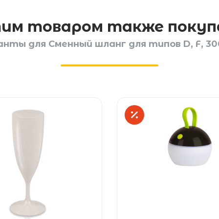
тим товаром также поку
ты для Сменный шланг для типов D, F, 3000