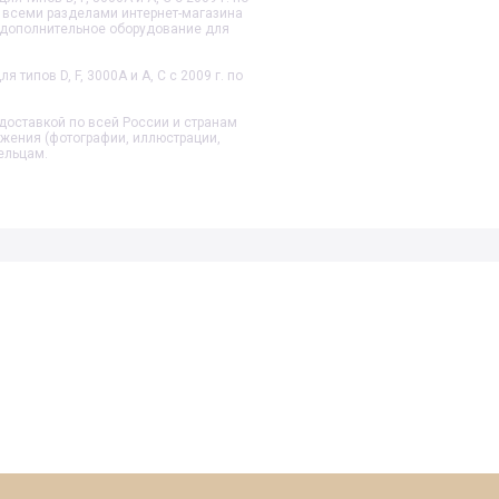
о всеми разделами интернет-магазина
и дополнительное оборудование для
 типов D, F, 3000A и A, C с 2009 г.
по
доставкой по всей России и странам
ажения (фотографии, иллюстрации,
ельцам.