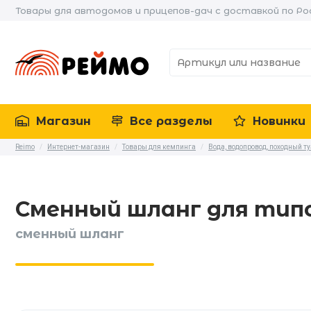
Товары для автодомов и прицепов-дач с доставкой по Ро
Магазин
Все разделы
Новинки
Reimo
/
Интернет-магазин
/
Товары для кемпинга
/
Вода, водопровод, походный т
Сменный шланг для типов D
сменный шланг