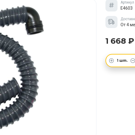
Артикул
E4603
Достав
От 4 м
1 668 ₽
1
шт.