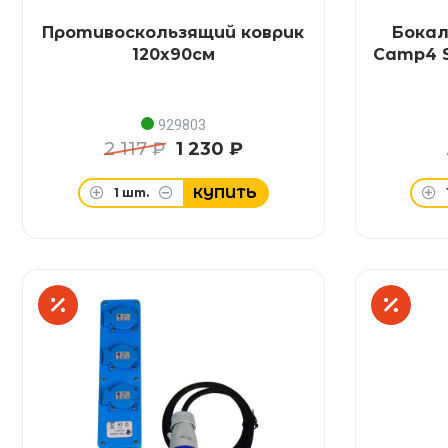
Противоскользящий коврик
Бокал
120x90см
Camp4 S
929803
2 117 ₽
1 230 ₽
КУПИТЬ
1
шт.