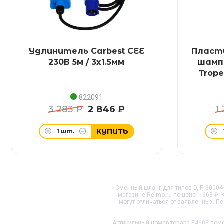
Удлинитель Carbest CEE
Пласт
230В 5м / 3x1.5мм
шампа
Trope
822091
3 283 ₽
2 846 ₽
1
КУПИТЬ
1
шт.
Сменный шланг для типов D, F, 3000A и
магазине Reimo.ru по цене 1 668 ₽
могут отличаться от заявленных. 
Артикульный номер товара
E4603
помо