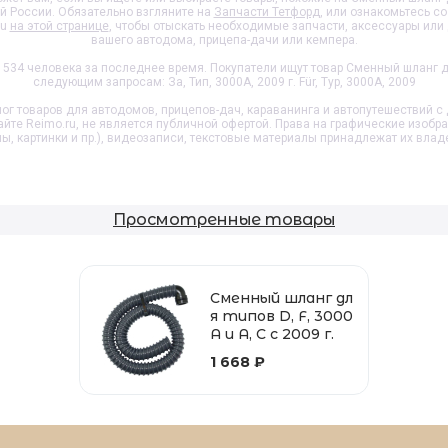
ей России. Обязательно взгляните на
Запчасти Тетфорд
, или ознакомьтесь с
ru
на этой странице
, чтобы отыскать необходимые запчасти, аксессуары ил
вашего автодома, прицепа-дачи или кемпера.
534 человека за последнее время. Покупатели ищут товар
Сменный шланг для
следующим запросам: За, Тип, 3000А, 2009 г. Für, Typ, 3000A, 2009
ог товаров для автодомов, прицепов-дач, караванинга и автопутешествий с 
айте Reimo.ru, не является публичной офертой. Права на графические изобр
пы, картинки и пр.), видеозаписи, текстовые материалы принадлежат их влад
Просмотренные товары
Сменный шланг дл
я типов D, F, 3000
A и A, C с 2009 г.
1 668 ₽