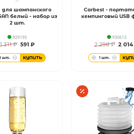
 для шампанского
Carbest - порта
AN белый - набор из
кемпинговый USB 
2 шт.
929195
930613
1 311 ₽
591 ₽
2 298 ₽
2 014
КУПИТЬ
КУП
1
шт.
1
шт.