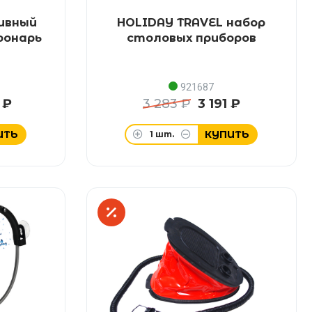
тивный
HOLIDAY TRAVEL набор
фонарь
столовых приборов
921687
 ₽
3 283 ₽
3 191 ₽
ИТЬ
КУПИТЬ
1
шт.