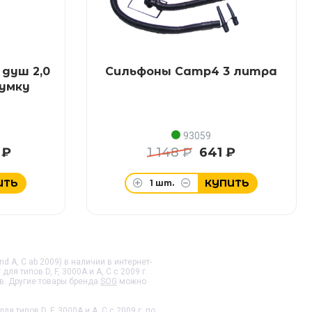
душ 2,0
Сильфоны Camp4 3 литра
сумку
93059
 ₽
1 148 ₽
641 ₽
ИТЬ
КУПИТЬ
1
шт.
nd A, C ab 2009) в наличии в интернет-
ля типов D, F, 3000A и A, C с 2009 г.
в. Другие товары бренда
SOG
можно
я типов D, F, 3000A и A, C с 2009 г.
по