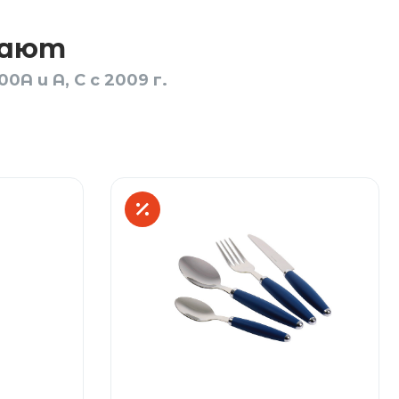
пают
A и A, C с 2009 г.