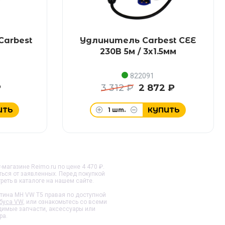
Carbest
Удлинитель Carbest CEE
230В 5м / 3x1.5мм
822091
₽
3 312 ₽
2 872 ₽
ИТЬ
КУПИТЬ
1
шт.
магазине Reimo.ru по цене 4 470 ₽.
ться от заявленных. Перед покупкой
еть в каталоге на нашем сайте.
тина MH VW T5 правая
по доступной
обуса VW
, или ознакомьтесь со всеми
одимые запчасти, аксессуары или
ра.