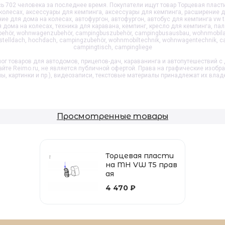
 702 человека за последнее время. Покупатели ищут товар
Торцевая пласт
колесах, аксессуары для кемпинга, аксессуары для кемпинга, расширение 
ие для дома на колесах, автофургон, автофургон, автобус для кемпинга vw t
 дома на колесах, техника для каравана, кемпинг, кресло для кемпинга, пал
ehör, wohnwagenzubehör, campingbuszubehör, campingbusausbau, wohnmobil
fstelldach, hochdach, campingzubehör, wohnmobiltechnik, wohnwagentechnik, ca
campingtisch, campingliege
ог товаров для автодомов, прицепов-дач, караванинга и автопутешествий с 
айте Reimo.ru, не является публичной офертой. Права на графические изобр
пы, картинки и пр.), видеозаписи, текстовые материалы принадлежат их влад
Просмотренные товары
Торцевая пласти
на MH VW T5 прав
ая
4 470 ₽