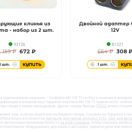
рующие клинья из
Двойной адаптер 
та - набор из 2 шт.
12V
93126
81321
1 159 ₽
672 ₽
664 ₽
308 
КУПИТЬ
КУП
1
шт.
1
шт.
 (оригинальное название — Endplatte MH VW T5 rechts) в наличии в интернет-
ецификации и внешний вид
Торцевая пластина MH VW T5 правая
могут отлича
тры товара у наших менеджеров. Другие товары бренда
THULE
можно посмотр
может вам, если вы ищете или выбираете товары, похожие на
Торцевая плас
 Обязательно взгляните на
Запчасти для тентов Omnistor 5102, тент для авт
ля автопутешественников Reimo.ru
на этой странице
, чтобы отыскать необх
полнительное оборудование для вашего автодома, прицепа-дачи или кемпе