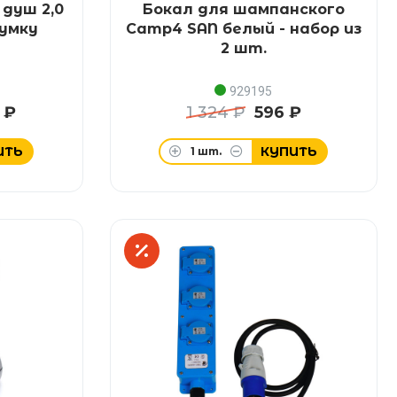
душ 2,0
Бокал для шампанского
сумку
Camp4 SAN белый - набор из
2 шт.
929195
 ₽
1 324 ₽
596 ₽
ИТЬ
КУПИТЬ
1
шт.