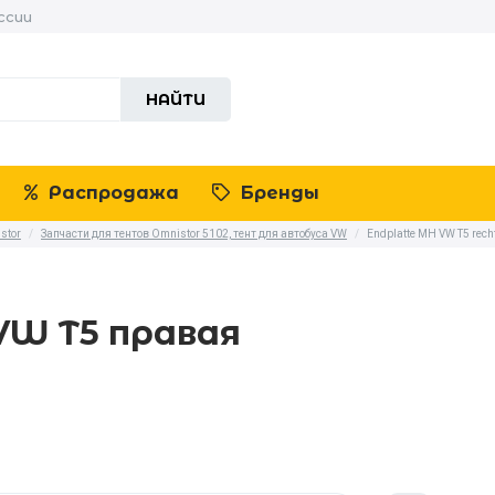
ссии
НАЙТИ
Распродажа
Бренды
stor
/
Запчасти для тентов Omnistor 5102, тент для автобуса VW
/
Endplatte MH VW T5 rech
VW T5 правая