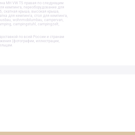
ина MH VW T5 правая
по следующим
для кемпинга, переоборудование для
5, скатная крыша, высокая крыша,
атка для кемпинга, стол для кемпинга,
ausbau, wohnmobilumbau, campervan,
mping, campingstuhl, campingzelt,
доставкой по всей России и странам
ажения (фотографии, иллюстрации,
ельцам.