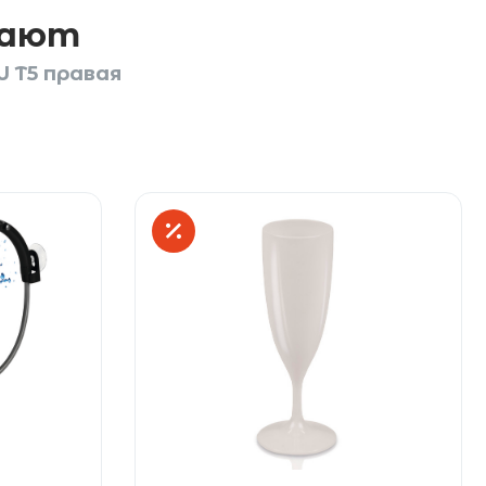
пают
 T5 правая