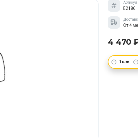
Артикул
E2186
Достав
От 4 м
4 470 
1
шт.