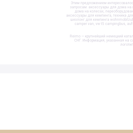
Этим предложением интересовалось
запросам: аксессуары для дома на 
дома на колесах, переоборудован
аксессуары для кемпинга, техника для
шезлонг для кемпинга wohnmobilzub
camper van, vw t5 campingbus, au
Reimo — крупнейший немецкий катал
СНГ. Информация, указанная на с
логоти