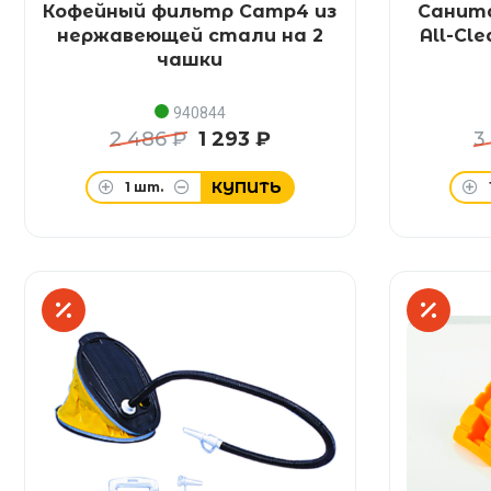
Кофейный фильтр Camp4 из
Санит
нержавеющей стали на 2
All-Cle
чашки
940844
2 486 ₽
1 293 ₽
3
КУПИТЬ
1
шт.