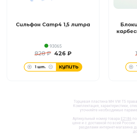
Сильфон Camp4 1,5 литра
Блоки
карбес
93065
828 ₽
426 ₽
КУПИТЬ
1
шт.
Торцевая пластина MH VW T5 правая
Комплектация, характеристики, сп
уточняйте необходимые параме
Артикульный номер товара
E2186
по
цене и с доставкой по всей России.
разделами интернет-магазина д
до