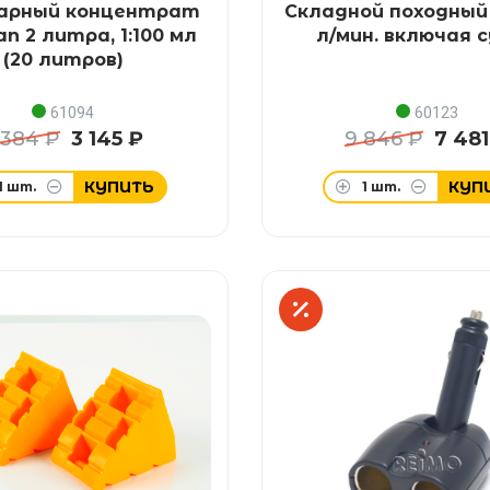
арный концентрат
Складной походный 
an 2 литра, 1:100 мл
л/мин. включая 
(20 литров)
61094
60123
 384 ₽
3 145 ₽
9 846 ₽
7 481
КУПИТЬ
КУП
1
шт.
1
шт.