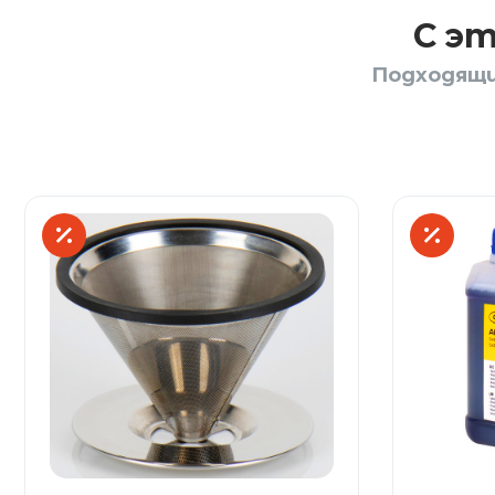
С э
Подходящи