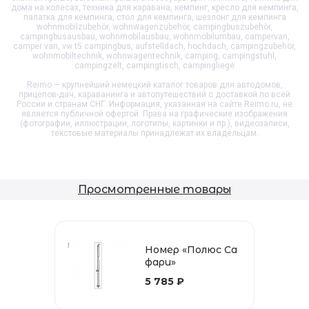
дома на колесах, техника для каравана, кемпинг, кресло для кемпинга,
палатка для кемпинга, стол для кемпинга, шезлонг для кемпинга
wohnmobilzubehör, wohnwagenzubehör, campingbuszubehör,
campingbusausbau, wohnmobilausbau, wohnmobilumbau, campervan,
camper van, vw t5 campingbus, aufstelldach, hochdach, campingzubehör,
wohnmobiltechnik, wohnwagentechnik, camping, campingstuhl,
campingzelt, campingtisch, campingliege
Reimo — крупнейший немецкий каталог товаров для автодомов,
прицепов-дач, караванинга и автопутешествий с доставкой по всей
России и странам СНГ. Информация, указанная на сайте Reimo.ru, не
является публичной офертой. Права на графические изображения
(фотографии, иллюстрации, логотипы, картинки и пр.), видеозаписи,
текстовые материалы принадлежат их владельцам.
Просмотренные товары
Номер «Полюс Са
фари»
5 785 ₽