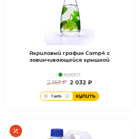
Акриловый графин Camp4 с
завинчивающейся крышкой
9290971
2 153 ₽
2 032 ₽
КУПИТЬ
1
шт.