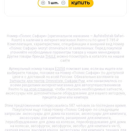
КУПИТЬ
1
шт.
Номер «Полюс Сафари» (оригинальное название — Aufstellstab Safari-
Room) в наличии в интернет-магазине Reimo.ru по цене 5 785 ₽.
Комплектация, характеристики, спецификации и внешний вид
Номер
«Полюс Сафари»
могут отличаться от заявленных. Перед покупкой
уточняйте необходимые параметры товара у наших менеджеров.
Другие товары бренда
THULE
можно посмотреть в каталоге на нашем
сайте.
Артикульный номер товара
E2050
поможет вам, если вы ищете или
выбираете товары, похожие на
Номер «Полюс Сафари»
по доступной
цене и с доставкой по всей России. Обязательно взгляните на
Запчасти для тентов Omnistore, Сафари Рум
, или ознакомьтесь со
всеми разделами интернет-магазина для автопутешественников
Reimo.ru
на этой странице
, чтобы отыскать необходимые запчасти,
аксессуары или дополнительное оборудование для вашего автодома,
прицепа-дачи или кемпера.
Этим предложением интересовались 587 человек за последнее время.
Покупатели ищут товар
Номер «Полюс Сафари»
по следующим
запросам: аксессуары для дома на колесах, аксессуары для кемпинга,
аксессуары для кемпинга, расширение для кемпинга,
переоборудование для дома на колесах, переоборудование для дома
на колесах, автофургон, автофургон, автобус для кемпинга vw t5,
скатная крыша, высокая крыша, аксессуары для кемпинга, техника для