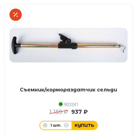
Съемник/кормораздатчик сельди
903241
1 159 ₽
937 ₽
КУПИТЬ
1
шт.