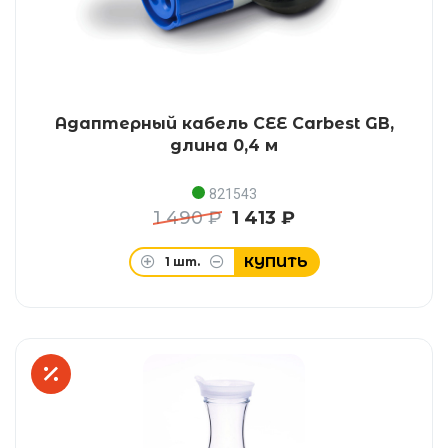
Адаптерный кабель CEE Carbest GB,
длина 0,4 м
821543
1 490 ₽
1 413 ₽
КУПИТЬ
1
шт.