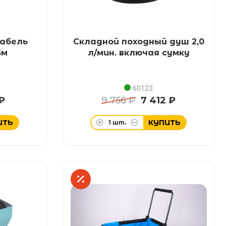
абель
Складной походный душ 2,0
5м
л/мин. включая сумку
60123
₽
9 756 ₽
7 412 ₽
ИТЬ
КУПИТЬ
1
шт.