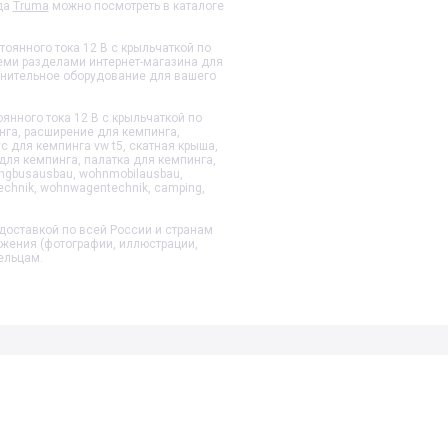
да
Truma
можно посмотреть в каталоге
тоянного тока 12 В с крыльчаткой
по
семи разделами интернет-магазина для
лнительное оборудование для вашего
янного тока 12 В с крыльчаткой
по
нга, расширение для кемпинга,
с для кемпинга vw t5, скатная крыша,
для кемпинга, палатка для кемпинга,
ngbusausbau, wohnmobilausbau,
echnik, wohnwagentechnik, camping,
доставкой по всей России и странам
ажения (фотографии, иллюстрации,
ельцам.