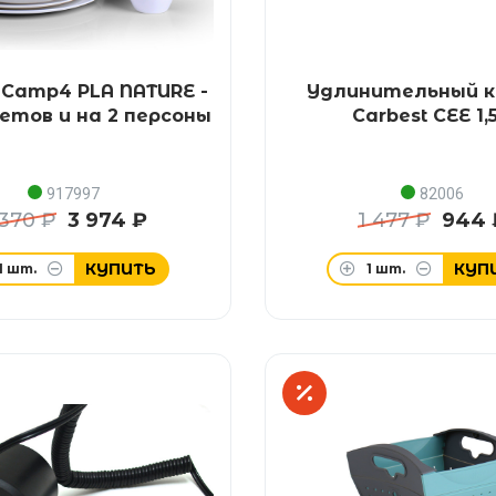
 Camp4 PLA NATURE -
Удлинительный к
етов и на 2 персоны
Carbest CEE 1,
917997
82006
 370 ₽
3 974 ₽
1 477 ₽
944 
КУПИТЬ
КУП
1
шт.
1
шт.