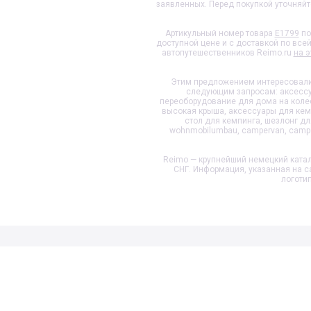
заявленных. Перед покупкой уточняй
Артикульный номер товара
E1799
по
доступной цене и с доставкой по все
автопутешественников Reimo.ru
на э
Этим предложением интересовалис
следующим запросам: аксессуа
переоборудование для дома на колеса
высокая крыша, аксессуары для кемп
стол для кемпинга, шезлонг д
wohnmobilumbau, campervan, camper
Reimo — крупнейший немецкий катал
СНГ. Информация, указанная на с
логоти