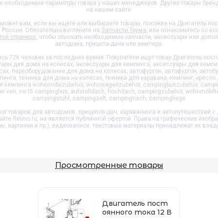
те необходимые параметры товара у наших менеджеров. Другие товары брен
на нашем сайте.
может вам, если вы ищете или выбираете товары, похожие на
Двигатель пос
й России. Обязательно взгляните на
Запчасти Трума
, или ознакомьтесь со в
той странице
, чтобы отыскать необходимые запчасти, аксессуары или допо
автодома, прицепа-дачи или кемпера.
ь 726 человек за последнее время. Покупатели ищут товар
Двигатель посто
ры для дома на колесах, аксессуары для кемпинга, аксессуары для кемпи
х, переоборудование для дома на колесах, автофургон, автофургон, автобу
инга, техника для дома на колесах, техника для каравана, кемпинг, кресло 
ля кемпинга wohnmobilzubehör, wohnwagenzubehör, campingbuszubehör, campi
 van, vw t5 campingbus, aufstelldach, hochdach, campingzubehör, wohnmobilt
campingstuhl, campingzelt, campingtisch, campingliege
ог товаров для автодомов, прицепов-дач, караванинга и автопутешествий с 
айте Reimo.ru, не является публичной офертой. Права на графические изобр
пы, картинки и пр.), видеозаписи, текстовые материалы принадлежат их влад
Просмотренные товары
Двигатель пост
оянного тока 12 В