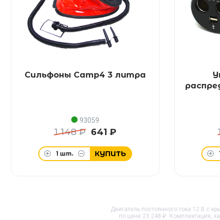
Сильфоны Camp4 3 литра
У
распре
93059
1 148 ₽
641 ₽
КУПИТЬ
1
шт.
Двигатель постоянного тока 12 В с кр
по цене 23 248 ₽. Комплектация, 