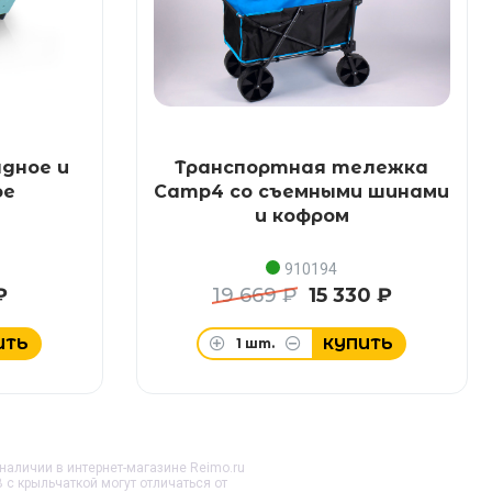
адное и
Транспортная тележка
ое
Camp4 со съемными шинами
и кофром
910194
₽
19 669 ₽
15 330 ₽
ИТЬ
КУПИТЬ
1
шт.
 наличии в интернет-магазине Reimo.ru
В с крыльчаткой
могут отличаться от