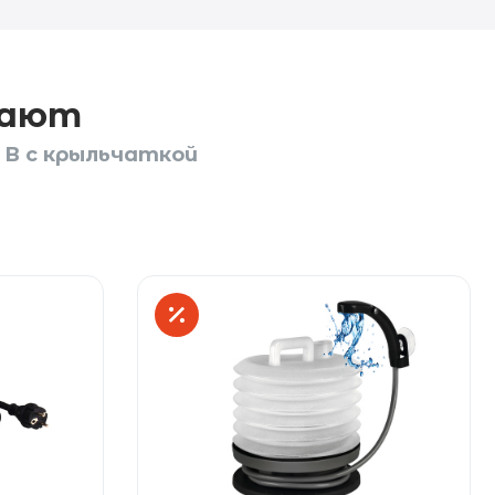
пают
 В с крыльчаткой