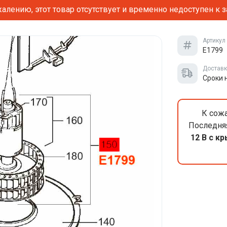
алению, этот товар отсутствует и временно недоступен к з
Артикул
E1799
Достав
Сроки 
К сожа
Последня
12 В с к