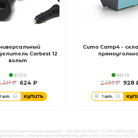
ниверсальный
Сито Camp4 - скл
делитель Carbest 12
прямоугольн
вольт
81315
94119
1 311 ₽
624 ₽
2 135 ₽
928 
КУПИТЬ
КУП
1
шт.
1
шт.
ыльчаткой (оригинальное название — Gleichstrom-Motor 12V mit Gebläserad) в
характеристики, спецификации и внешний вид
Двигатель постоянного тока 12 