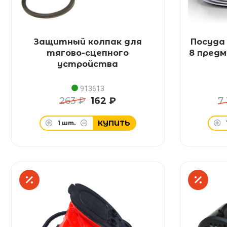
Защитный колпак для
Посуда
тягово-сцепного
8 предм
устройства
913613
263 ₽
162 ₽
7
КУПИТЬ
1
шт.