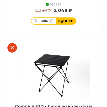
930613
2 339 ₽
2 049 ₽
КУПИТЬ
1
шт.
Camp4 HUGO - Стол на колесах из