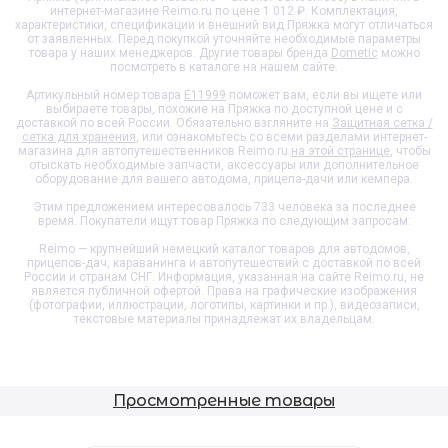
интернет-магазине Reimo.ru по цене 1 012 ₽. Комплектация,
характеристики, спецификации и внешний вид
Пряжка
могут отличаться
от заявленных. Перед покупкой уточняйте необходимые параметры
товара у наших менеджеров. Другие товары бренда
Dometic
можно
посмотреть в каталоге на нашем сайте.
Артикульный номер товара
E11999
поможет вам, если вы ищете или
выбираете товары, похожие на
Пряжка
по доступной цене и с
доставкой по всей России. Обязательно взгляните на
Защитная сетка /
сетка для хранения
, или ознакомьтесь со всеми разделами интернет-
магазина для автопутешественников Reimo.ru
на этой странице
, чтобы
отыскать необходимые запчасти, аксессуары или дополнительное
оборудование для вашего автодома, прицепа-дачи или кемпера.
Этим предложением интересовалось 733 человека за последнее
время. Покупатели ищут товар
Пряжка
по следующим запросам:
Reimo — крупнейший немецкий каталог товаров для автодомов,
прицепов-дач, караванинга и автопутешествий с доставкой по всей
России и странам СНГ. Информация, указанная на сайте Reimo.ru, не
является публичной офертой. Права на графические изображения
(фотографии, иллюстрации, логотипы, картинки и пр.), видеозаписи,
текстовые материалы принадлежат их владельцам.
Просмотренные товары