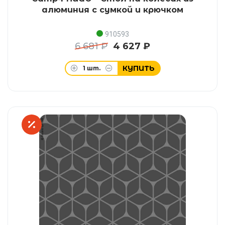
алюминия с сумкой и крючком
910593
6 681 ₽
4 627 ₽
КУПИТЬ
1
шт.